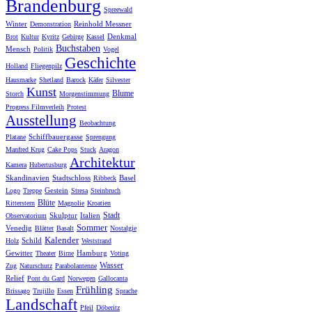
Brandenburg
Spreewald
Winter
Reinhold Messner
Demonstration
Denkmal
Brot
Kultur
Kyritz
Gebirge
Kassel
Buchstaben
Mensch
Politik
Vogel
Geschichte
Holland
Fliegenpilz
Hausmarke
Shetland
Barock
Käfer
Silvester
Kunst
Blume
Storch
Morgenstimmung
Progress Filmverleih
Protest
Ausstellung
Beobachtung
Schiffbauergasse
Platane
Sprengung
Manfred Krug
Cake Pops
Stuck
Aragon
Architektur
Kamera
Hubertusburg
Skandinavien
Stadtschloss
Basel
Ribbeck
Gestein
Logo
Treppe
Stresa
Steinbruch
Blüte
Ritterstern
Magnolie
Kroatien
Stadt
Skulptur
Italien
Observatorium
Sommer
Venedig
Blätter
Basalt
Nostalgie
Kalender
Schild
Holz
Weststrand
Gewitter
Hamburg
Theater
Birne
Voting
Wasser
Zug
Naturschutz
Parabolantenne
Relief
Pont du Gard
Norwegen
Gallocanta
Frühling
Brissago
Trujillo
Essen
Sprache
Landschaft
Pfeil
Döberitz