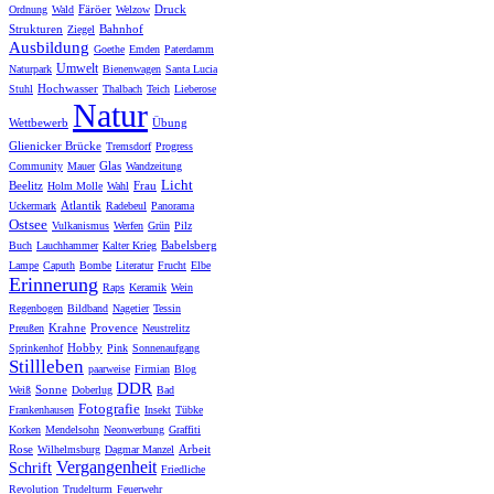
Färöer
Druck
Ordnung
Wald
Welzow
Strukturen
Bahnhof
Ziegel
Ausbildung
Goethe
Emden
Paterdamm
Umwelt
Naturpark
Bienenwagen
Santa Lucia
Hochwasser
Stuhl
Thalbach
Teich
Lieberose
Natur
Wettbewerb
Übung
Glienicker Brücke
Tremsdorf
Progress
Glas
Community
Mauer
Wandzeitung
Licht
Beelitz
Frau
Holm Molle
Wahl
Atlantik
Uckermark
Radebeul
Panorama
Ostsee
Vulkanismus
Werfen
Grün
Pilz
Babelsberg
Buch
Lauchhammer
Kalter Krieg
Lampe
Caputh
Bombe
Literatur
Frucht
Elbe
Erinnerung
Raps
Keramik
Wein
Regenbogen
Bildband
Nagetier
Tessin
Krahne
Provence
Preußen
Neustrelitz
Hobby
Sprinkenhof
Pink
Sonnenaufgang
Stillleben
paarweise
Firmian
Blog
DDR
Sonne
Weiß
Doberlug
Bad
Fotografie
Frankenhausen
Insekt
Tübke
Korken
Mendelsohn
Neonwerbung
Graffiti
Rose
Arbeit
Wilhelmsburg
Dagmar Manzel
Vergangenheit
Schrift
Friedliche
Revolution
Trudelturm
Feuerwehr