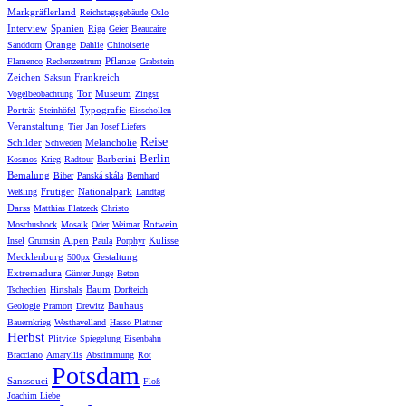
Markgräflerland
Reichstagsgebäude
Oslo
Interview
Spanien
Riga
Geier
Beaucaire
Orange
Sanddorn
Dahlie
Chinoiserie
Pflanze
Flamenco
Rechenzentrum
Grabstein
Zeichen
Frankreich
Saksun
Tor
Museum
Vogelbeobachtung
Zingst
Porträt
Typografie
Steinhöfel
Eisschollen
Veranstaltung
Tier
Jan Josef Liefers
Reise
Schilder
Melancholie
Schweden
Berlin
Barberini
Kosmos
Krieg
Radtour
Bemalung
Biber
Panská skála
Bernhard
Frutiger
Nationalpark
Weßling
Landtag
Darss
Matthias Platzeck
Christo
Rotwein
Moschusbock
Mosaik
Oder
Weimar
Alpen
Kulisse
Insel
Grumsin
Paula
Porphyr
Mecklenburg
Gestaltung
500px
Extremadura
Günter Junge
Beton
Baum
Tschechien
Hirtshals
Dorfteich
Bauhaus
Geologie
Pramort
Drewitz
Bauernkrieg
Westhavelland
Hasso Plattner
Herbst
Plitvice
Spiegelung
Eisenbahn
Bracciano
Amaryllis
Abstimmung
Rot
Potsdam
Sanssouci
Floß
Joachim Liebe