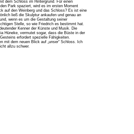
mit dem Schloss im Hintergrund. Für einen
den Park spaziert, wird es im ersten Moment
ick auf den Weinberg und das Schloss? Es ist eine
önlich ließ die Skulptur ankaufen und genau an
Grund, wenn es um die Gestaltung seiner
chtigen Stelle, so wie Friedrich es bestimmt hat.
bedeutender Kenner der Künste und Musik. Die
ia Hüneke, vermutet sogar, dass die Büste in der
esteins erfordert spezielle Fähigkeiten.
en mit dem neuen Blick auf „unser“ Schloss. Ich
cht allzu schwer.