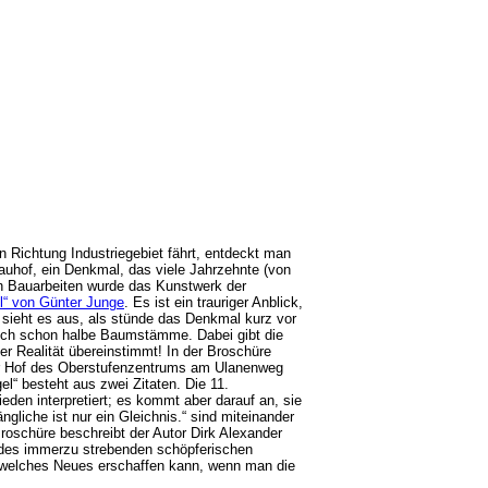
chtung Industriegebiet fährt, entdeckt man
Bauhof, ein Denkmal, das viele Jahrzehnte (von
n Bauarbeiten wurde das Kunstwerk der
l“ von Günter Junge
. Es ist ein trauriger Anblick,
, sieht es aus, als stünde das Denkmal kurz vor
auch schon halbe Baumstämme. Dabei gibt die
er Realität übereinstimmt! In der Broschüre
der Hof des Oberstufenzentrums am Ulanenweg
“ besteht aus zwei Zitaten. Die 11.
den interpretiert; es kommt aber darauf an, sie
ngliche ist nur ein Gleichnis.“ sind miteinander
roschüre beschreibt der Autor Dirk Alexander
 des immerzu strebenden schöpferischen
 welches Neues erschaffen kann, wenn man die