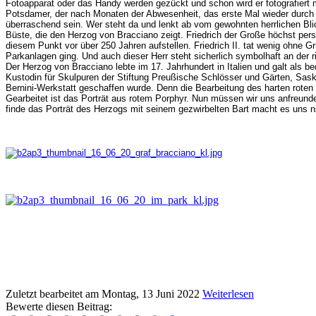
Fotoapparat oder das Handy werden gezückt und schon wird er fotografiert 
Potsdamer, der nach Monaten der Abwesenheit, das erste Mal wieder durch 
überraschend sein. Wer steht da und lenkt ab vom gewohnten herrlichen Bl
Büste, die den Herzog von Bracciano zeigt. Friedrich der Große höchst pers
diesem Punkt vor über 250 Jahren aufstellen. Friedrich II. tat wenig ohne 
Parkanlagen ging. Und auch dieser Herr steht sicherlich symbolhaft an der ri
Der Herzog von Bracciano lebte im 17. Jahrhundert in Italien und galt als 
Kustodin für Skulpuren der Stiftung Preußische Schlösser und Gärten, Sask
Bernini-Werkstatt geschaffen wurde. Denn die Bearbeitung des harten roten G
Gearbeitet ist das Porträt aus rotem Porphyr. Nun müssen wir uns anfreund
finde das Porträt des Herzogs mit seinem gezwirbelten Bart macht es uns ni
Zuletzt bearbeitet am
Montag, 13 Juni 2022
Weiterlesen
Bewerte diesen Beitrag: