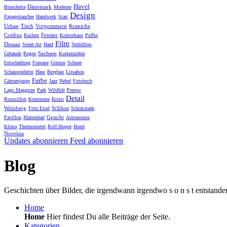
Havel
Dänemark
Bruschetta
Moderne
Design
Papageitaucher
Handwerk
Start
Urban
Tisch
Vorpommern
Kraniche
Cottbus
Fenster
Kuchen
Kontorhaus
Puffin
Film
Dessau
Street Art
Hanf
Verhülltes
Sachsen
Gebäude
Regen
Korkenzieher
Entschärfung
Fontane
Grimm
Schnee
Schauspielerin
Hase
Bergbau
Lissabon
Farbe
Gärtnerjunge
Jazz
Nebel
Fotobuch
Lago Maggiore
Park
Wildlife
Prerow
Detail
Roussillon
Kommune
Krimi
Weinberg
Schloss
Fritz Eisel
Schokolade
Gesicht
Pavillon
Marienbad
Astronomie
Klima
Thermometer
Rolf Hoppe
Hotel
Norröna
Updates abonnieren
Feed abonnieren
Blog
Geschichten über Bilder, die irgendwann irgendwo s o n s t entstande
Home
Home
Hier findest Du alle Beiträge der Seite.
Kategorien