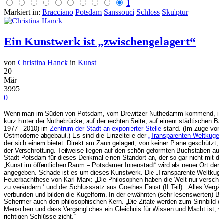
1
Markiert in:
Bracciano
Potsdam
Sanssouci
Schloss
Skulptur
Ein Kunstwerk ist „zwischengelagert“
von
Christina Hanck
in
Kunst
20
Mär
3995
0
Wenn man im Süden von Potsdam, vom Drewitzer Nuthedamm kommend, in Ri
kurz hinter der Nuthebrücke, auf der rechten Seite, auf einem städtischen 
1977 - 2010) im
Zentrum der Stadt an exponierter Stelle
stand. (Im Zuge vo
Ostmoderne abgebaut.) Es sind die Einzelteile der
„Transparenten Weltkuge
der sich einem bietet. Direkt am Zaun gelagert, von keiner Plane geschützt
der Verschrottung. Teilweise liegen auf den schön geformten Buchstaben 
Stadt Potsdam für dieses Denkmal einen Standort an, der so gar nicht mit d
„Kunst im öffentlichen Raum – Potsdamer Innenstadt“ wird als neuer Ort 
angegeben. Schade ist es um dieses Kunstwerk. Die „Transparente Weltkugel
Feuerbachthese von Karl Marx: „Die Philosophen haben die Welt nur verschie
zu verändern.“ und der Schlusssatz aus Goethes Faust (II.Teil): „Alles Vergä
verbunden und bilden die Kugelform. In der erwähnten (sehr lesenswerten) B
Schermer auch den philosophischen Kern. „Die Zitate werden zum Sinnbild
Menschen und dass Vergängliches ein Gleichnis für Wissen und Macht ist,
richtigen Schlüsse zieht.“