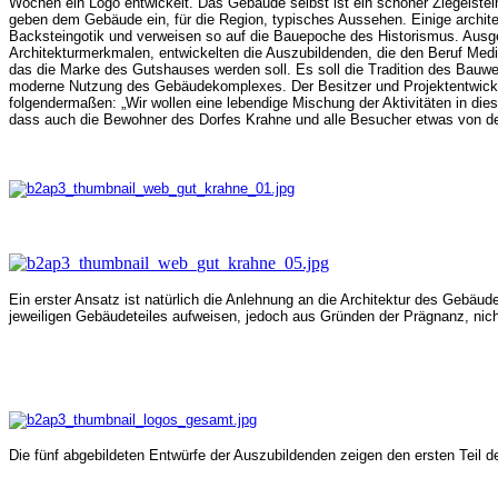
Wochen ein Logo entwickelt. Das Gebäude selbst ist ein schöner Ziegelstei
geben dem Gebäude ein, für die Region, typisches Aussehen. Einige archit
Backsteingotik und verweisen so auf die Bauepoche des Historismus. Au
Architekturmerkmalen, entwickelten die Auszubildenden, die den Beruf Medien
das die Marke des Gutshauses werden soll. Es soll die Tradition des Bauw
moderne Nutzung des Gebäudekomplexes. Der Besitzer und Projektentwickl
folgendermaßen: „Wir wollen eine lebendige Mischung der Aktivitäten in die
dass auch die Bewohner des Dorfes Krahne und alle Besucher etwas von 
Ein erster Ansatz ist natürlich die Anlehnung an die Architektur des Gebäu
jeweiligen Gebäudeteiles aufweisen, jedoch aus Gründen der Prägnanz, nich
Die fünf abgebildeten Entwürfe der Auszubildenden zeigen den ersten Teil d