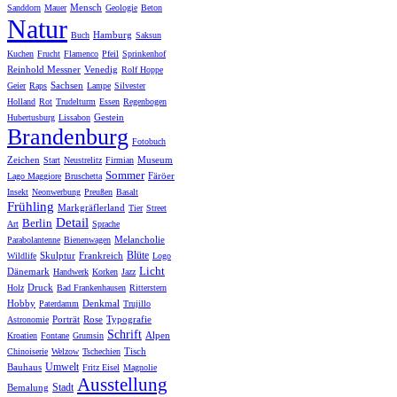
Mensch
Sanddorn
Mauer
Geologie
Beton
Natur
Hamburg
Buch
Saksun
Kuchen
Frucht
Flamenco
Pfeil
Sprinkenhof
Reinhold Messner
Venedig
Rolf Hoppe
Sachsen
Geier
Raps
Lampe
Silvester
Holland
Rot
Trudelturm
Essen
Regenbogen
Gestein
Hubertusburg
Lissabon
Brandenburg
Fotobuch
Zeichen
Museum
Start
Neustrelitz
Firmian
Sommer
Färöer
Lago Maggiore
Bruschetta
Insekt
Neonwerbung
Preußen
Basalt
Frühling
Markgräflerland
Tier
Street
Detail
Berlin
Art
Sprache
Melancholie
Parabolantenne
Bienenwagen
Blüte
Skulptur
Frankreich
Wildlife
Logo
Licht
Dänemark
Handwerk
Korken
Jazz
Druck
Holz
Bad Frankenhausen
Ritterstern
Hobby
Denkmal
Paterdamm
Trujillo
Porträt
Rose
Typografie
Astronomie
Schrift
Alpen
Kroatien
Fontane
Grumsin
Tisch
Chinoiserie
Welzow
Tschechien
Umwelt
Bauhaus
Fritz Eisel
Magnolie
Ausstellung
Stadt
Bemalung