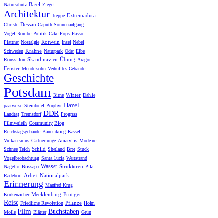
Basel
Naturschutz
Ziegel
Architektur
Extremadura
Treppe
Dessau
Christo
Caputh
Sonnenaufgang
Vogel
Bombe
Politik
Cake Pops
Hasso
Rotwein
Plattner
Nostalgie
Insel
Nebel
Krahne
Schweden
Naturpark
Oder
Elbe
Skandinavien
Übung
Roussillon
Aragon
Fenster
Mendelsohn
Verhülltes Gebäude
Geschichte
Potsdam
Winter
Birne
Dahlie
Havel
paarweise
Steinhöfel
Porphyr
DDR
Landtag
Tremsdorf
Progress
Filmverleih
Community
Blog
Reichstagsgebäude
Bauernkrieg
Kassel
Vulkanismus
Gärtnerjunge
Amaryllis
Moderne
Schild
Schnee
Teich
Shetland
Brot
Stuck
Vogelbeobachtung
Santa Lucia
Weststrand
Wasser
Strukturen
Nagetier
Brissago
Pilz
Arbeit
Nationalpark
Radebeul
Erinnerung
Manfred Krug
Mecklenburg
Frutiger
Korkenzieher
Reise
Pflanze
Friedliche Revolution
Holm
Film
Buchstaben
Molle
Blätter
Grün