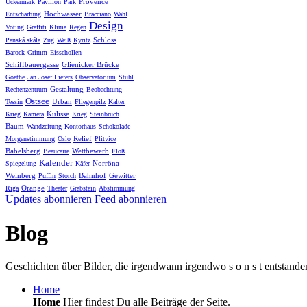
Provence
Uckermark
Pavillon
Park
Hochwasser
Entschärfung
Bracciano
Wahl
Design
Voting
Graffiti
Klima
Regen
Schloss
Panská skála
Zug
Weiß
Kyritz
Barock
Grimm
Eisschollen
Schiffbauergasse
Glienicker Brücke
Goethe
Jan Josef Liefers
Observatorium
Stuhl
Gestaltung
Rechenzentrum
Beobachtung
Ostsee
Urban
Tessin
Fliegenpilz
Kalter
Kulisse
Krieg
Kamera
Krieg
Steinbruch
Baum
Wandzeitung
Kontorhaus
Schokolade
Relief
Morgenstimmung
Oslo
Plitvice
Babelsberg
Wettbewerb
Beaucaire
Floß
Kalender
Norröna
Spiegelung
Käfer
Weinberg
Bahnhof
Gewitter
Puffin
Storch
Orange
Riga
Theater
Grabstein
Abstimmung
Updates abonnieren
Feed abonnieren
Blog
Geschichten über Bilder, die irgendwann irgendwo s o n s t entstande
Home
Home
Hier findest Du alle Beiträge der Seite.