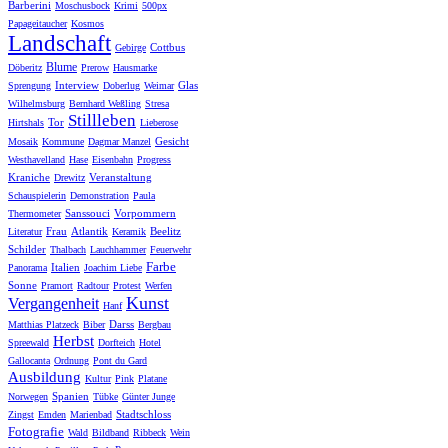
Barberini
Moschusbock
Krimi
500px
Papageitaucher
Kosmos
Landschaft
Cottbus
Gebirge
Blume
Döberitz
Prerow
Hausmarke
Interview
Glas
Sprengung
Doberlug
Weimar
Wilhelmsburg
Bernhard Weßling
Stresa
Stillleben
Tor
Hirtshals
Lieberose
Gesicht
Mosaik
Kommune
Dagmar Manzel
Westhavelland
Hase
Eisenbahn
Progress
Kraniche
Veranstaltung
Drewitz
Schauspielerin
Demonstration
Paula
Sanssouci
Vorpommern
Thermometer
Frau
Atlantik
Beelitz
Literatur
Keramik
Schilder
Thalbach
Lauchhammer
Feuerwehr
Farbe
Italien
Panorama
Joachim Liebe
Sonne
Pramort
Radtour
Protest
Werfen
Kunst
Vergangenheit
Hanf
Darss
Matthias Platzeck
Biber
Bergbau
Herbst
Spreewald
Dorfteich
Hotel
Gallocanta
Ordnung
Pont du Gard
Ausbildung
Kultur
Pink
Platane
Spanien
Norwegen
Tübke
Günter Junge
Stadtschloss
Zingst
Emden
Marienbad
Fotografie
Wald
Bildband
Ribbeck
Wein