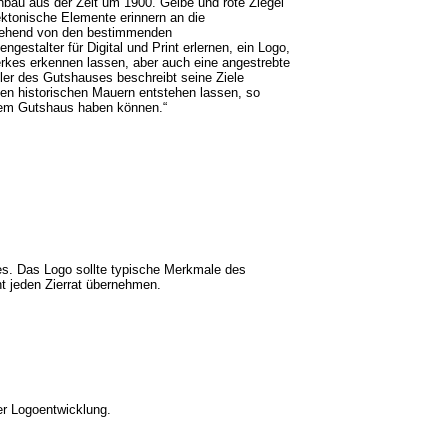
nbau aus der Zeit um 1900. Gelbe und rote Ziegel
ektonische Elemente erinnern an die
sgehend von den bestimmenden
gestalter für Digital und Print erlernen, ein Logo,
erkes erkennen lassen, aber auch eine angestrebte
er des Gutshauses beschreibt seine Ziele
sen historischen Mauern entstehen lassen, so
dem Gutshaus haben können.“
des. Das Logo sollte typische Merkmale des
t jeden Zierrat übernehmen.
er Logoentwicklung.