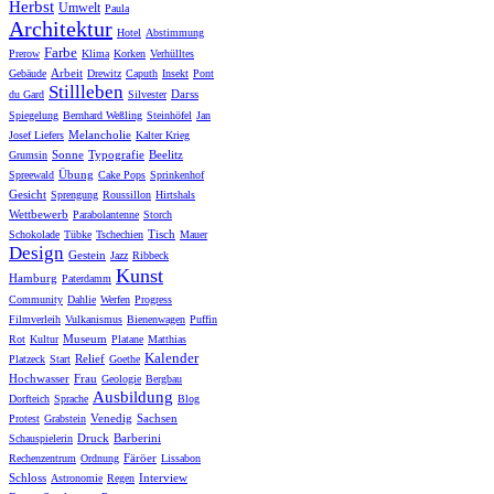
Herbst
Umwelt
Paula
Architektur
Hotel
Abstimmung
Farbe
Prerow
Klima
Korken
Verhülltes
Arbeit
Gebäude
Drewitz
Caputh
Insekt
Pont
Stillleben
Darss
du Gard
Silvester
Spiegelung
Bernhard Weßling
Steinhöfel
Jan
Melancholie
Josef Liefers
Kalter Krieg
Sonne
Typografie
Beelitz
Grumsin
Übung
Spreewald
Cake Pops
Sprinkenhof
Gesicht
Sprengung
Roussillon
Hirtshals
Wettbewerb
Parabolantenne
Storch
Tisch
Schokolade
Tübke
Tschechien
Mauer
Design
Gestein
Jazz
Ribbeck
Kunst
Hamburg
Paterdamm
Community
Dahlie
Werfen
Progress
Filmverleih
Vulkanismus
Bienenwagen
Puffin
Museum
Rot
Kultur
Platane
Matthias
Kalender
Relief
Platzeck
Start
Goethe
Hochwasser
Frau
Geologie
Bergbau
Ausbildung
Dorfteich
Sprache
Blog
Venedig
Sachsen
Protest
Grabstein
Druck
Barberini
Schauspielerin
Färöer
Rechenzentrum
Ordnung
Lissabon
Schloss
Interview
Astronomie
Regen