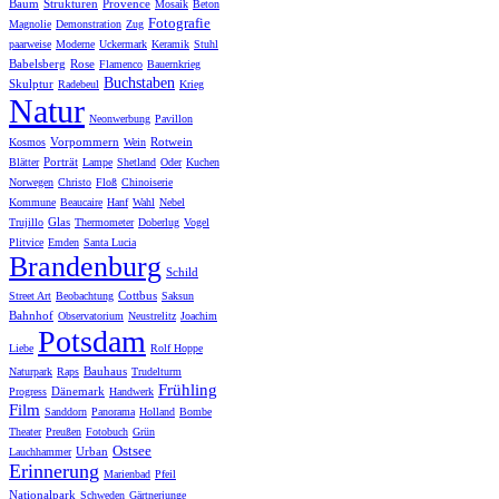
Baum
Strukturen
Provence
Mosaik
Beton
Fotografie
Magnolie
Demonstration
Zug
paarweise
Moderne
Uckermark
Keramik
Stuhl
Babelsberg
Rose
Flamenco
Bauernkrieg
Buchstaben
Skulptur
Radebeul
Krieg
Natur
Neonwerbung
Pavillon
Vorpommern
Rotwein
Kosmos
Wein
Porträt
Blätter
Lampe
Shetland
Oder
Kuchen
Norwegen
Christo
Floß
Chinoiserie
Kommune
Beaucaire
Hanf
Wahl
Nebel
Glas
Trujillo
Thermometer
Doberlug
Vogel
Plitvice
Emden
Santa Lucia
Brandenburg
Schild
Cottbus
Street Art
Beobachtung
Saksun
Bahnhof
Observatorium
Neustrelitz
Joachim
Potsdam
Liebe
Rolf Hoppe
Bauhaus
Naturpark
Raps
Trudelturm
Frühling
Dänemark
Progress
Handwerk
Film
Sanddorn
Panorama
Holland
Bombe
Theater
Preußen
Fotobuch
Grün
Ostsee
Urban
Lauchhammer
Erinnerung
Marienbad
Pfeil
Nationalpark
Schweden
Gärtnerjunge