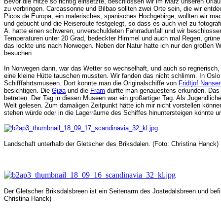
Bevor die Hitze so richtig einsetzte, beschlossen wir im März unseren Url
zu verbringen. Carcassonne und Bilbao sollten zwei Orte sein, die wir ent
Picos de Europa, ein malerisches, spanisches Hochgebirge, wollten wir ma
und gebucht und die Reiseroute festgelegt, so dass es auch viel zu fotogra
A. hatte einen schweren, unverschuldeten Fahrradunfall und wir beschlosse
Temperaturen unter 20 Grad, bedeckter Himmel und auch mal Regen, grüne
das lockte uns nach Norwegen. Neben der Natur hatte ich nur den großen
besuchen.
In Norwegen dann, war das Wetter so wechselhaft, und auch so regnerisch, 
eine kleine Hütte tauschen mussten. Wir fanden das nicht schlimm. In Oslo 
Schifffahrtsmuseen. Dort konnte man die Originalschiffe von
Fridtjof Nanse
besichtigen. Die
Gjøa
und die
Fram
durfte man genauestens erkunden. Da
betreten. Der Tag in diesen Museen war ein großartiger Tag. Als Jugendlich
Welt gelesen. Zum damaligen Zeitpunkt hätte ich mir nicht vorstellen könn
stehen würde oder in die Lagerräume des Schiffes hinuntersteigen könnte u
Landschaft unterhalb der Gletscher des Briksdalen. (Foto: Christina Hanck)
Der Gletscher Briksdalsbreen ist ein Seitenarm des Jostedalsbreen und befin
Christina Hanck)