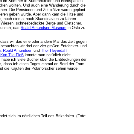
aub im Sommer in Südfrankreich und Nordspanien
decken wollten. Und auch eine Wanderung durch die
chen. Die Pensionen und Zeltplätze waren geplant
fieren geben würde. Aber dann kam die Hitze und
n, noch einmal nach Skandinavien zu fahren.
 Wiesen, schneebedeckte Berge und Gletscher,
 Wunsch, das
Roald-Amundsen-Museum
in Oslo zu
dass wir das eine oder andere Mal das Zelt gegen
besuchten wir drei der vier großen Entdecker- und
n
,
Roald Amundsen
und
Thor Heyerdahl
s
Kon-Tiki-Floß
konnte man natürlich nicht
e habe ich viele Bücher über die Entdeckungen der
en, dass ich eines Tages einmal an Bord der Fram
nd die Kajüten der Polarforscher sehen würde.
det sich im nördlichen Teil des Briksdalen. (Foto: