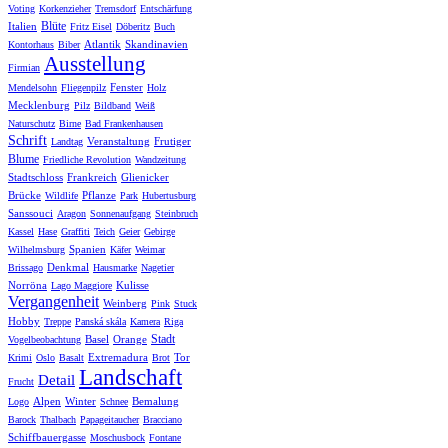
Voting
Korkenzieher
Tremsdorf
Entschärfung
Blüte
Italien
Fritz Eisel
Döberitz
Buch
Atlantik
Skandinavien
Kontorhaus
Biber
Ausstellung
Firmian
Fenster
Mendelsohn
Fliegenpilz
Holz
Mecklenburg
Pilz
Bildband
Weiß
Naturschutz
Birne
Bad Frankenhausen
Schrift
Veranstaltung
Frutiger
Landtag
Blume
Friedliche Revolution
Wandzeitung
Stadtschloss
Frankreich
Glienicker
Brücke
Pflanze
Wildlife
Park
Hubertusburg
Sanssouci
Aragon
Sonnenaufgang
Steinbruch
Kassel
Hase
Graffiti
Teich
Geier
Gebirge
Spanien
Wilhelmsburg
Käfer
Weimar
Denkmal
Brissago
Hausmarke
Nagetier
Norröna
Kulisse
Lago Maggiore
Vergangenheit
Weinberg
Pink
Stuck
Hobby
Treppe
Panská skála
Kamera
Riga
Stadt
Basel
Orange
Vogelbeobachtung
Extremadura
Tor
Krimi
Oslo
Basalt
Brot
Landschaft
Detail
Frucht
Alpen
Winter
Bemalung
Logo
Schnee
Barock
Thalbach
Papageitaucher
Bracciano
Schiffbauergasse
Moschusbock
Fontane