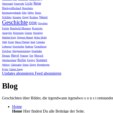
Licht
Reise
Weststrand
Feuerwehr
Markgräflerland
Bruschetta
Reichstagsgebäude
Elbe
500px
Tessin
Wasser
Schilder
Krahne
Kroatien
Ziegel
Geschichte
DDR
Gewitter
Reinhold Messner
Kraniche
Politik
Amaryllis
Ritterstern
Grimm
Nostalgie
Manfred Krug
Dagmar Manzel
Holm Molle
Wald
Essen
Hasso Plattner
Insel
Literatur
Gestaltung
Lieberose
Eisschollen
Radtour
Zeichen
Morgenstimmung
Eisenbahn
Havel
Dessau
Mensch
Pramort
Tier
Berlin
Sommer
Westhavelland
Porphyr
Welzow
Gallocanta
Stresa
Zingst
Regenbogen
Kyritz
Günter Junge
Updates abonnieren
Feed abonnieren
Blog
Geschichten über Bilder, die irgendwann irgendwo s o n s t entstande
Home
Home
Hier findest Du alle Beiträge der Seite.