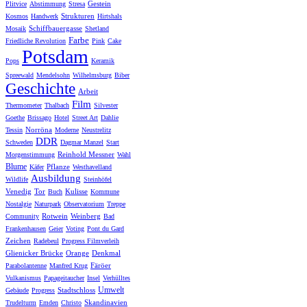
Gestein
Plitvice
Abstimmung
Stresa
Strukturen
Kosmos
Handwerk
Hirtshals
Schiffbauergasse
Mosaik
Shetland
Farbe
Friedliche Revolution
Pink
Cake
Potsdam
Pops
Keramik
Spreewald
Mendelsohn
Wilhelmsburg
Biber
Geschichte
Arbeit
Film
Thermometer
Thalbach
Silvester
Goethe
Brissago
Hotel
Street Art
Dahlie
Norröna
Tessin
Moderne
Neustrelitz
DDR
Schweden
Dagmar Manzel
Start
Reinhold Messner
Morgenstimmung
Wahl
Blume
Pflanze
Käfer
Westhavelland
Ausbildung
Wildlife
Steinhöfel
Venedig
Tor
Kulisse
Buch
Kommune
Nostalgie
Naturpark
Observatorium
Treppe
Rotwein
Weinberg
Community
Bad
Frankenhausen
Geier
Voting
Pont du Gard
Zeichen
Radebeul
Progress Filmverleih
Glienicker Brücke
Orange
Denkmal
Färöer
Parabolantenne
Manfred Krug
Vulkanismus
Papageitaucher
Insel
Verhülltes
Umwelt
Stadtschloss
Gebäude
Progress
Skandinavien
Trudelturm
Emden
Christo