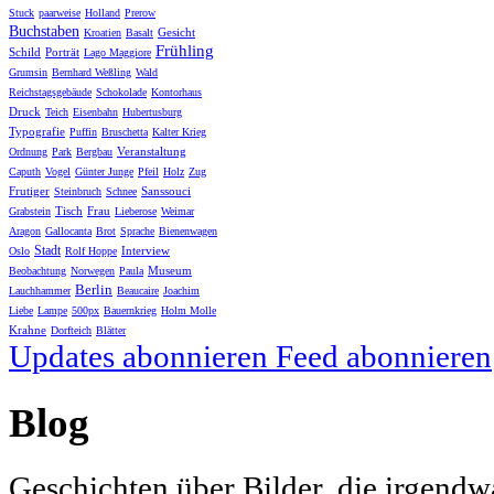
Stuck
paarweise
Holland
Prerow
Buchstaben
Gesicht
Kroatien
Basalt
Frühling
Schild
Porträt
Lago Maggiore
Grumsin
Bernhard Weßling
Wald
Reichstagsgebäude
Schokolade
Kontorhaus
Druck
Teich
Eisenbahn
Hubertusburg
Typografie
Puffin
Bruschetta
Kalter Krieg
Veranstaltung
Ordnung
Park
Bergbau
Caputh
Vogel
Günter Junge
Pfeil
Holz
Zug
Frutiger
Sanssouci
Steinbruch
Schnee
Tisch
Frau
Grabstein
Lieberose
Weimar
Aragon
Gallocanta
Brot
Sprache
Bienenwagen
Stadt
Interview
Oslo
Rolf Hoppe
Museum
Beobachtung
Norwegen
Paula
Berlin
Lauchhammer
Beaucaire
Joachim
Liebe
Lampe
500px
Bauernkrieg
Holm Molle
Krahne
Dorfteich
Blätter
Updates abonnieren
Feed abonnieren
Blog
Geschichten über Bilder, die irgendw