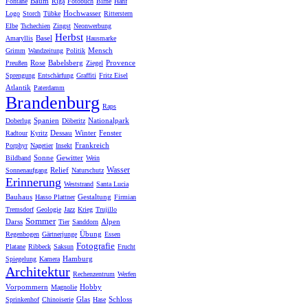
Baum
Fontane
Riga
Fotobuch
Birne
Hanf
Hochwasser
Logo
Storch
Tübke
Ritterstern
Elbe
Tschechien
Zingst
Neonwerbung
Herbst
Basel
Amaryllis
Hausmarke
Mensch
Grimm
Wandzeitung
Politik
Rose
Babelsberg
Provence
Preußen
Ziegel
Sprengung
Entschärfung
Graffiti
Fritz Eisel
Atlantik
Paterdamm
Brandenburg
Raps
Spanien
Nationalpark
Doberlug
Döberitz
Dessau
Winter
Fenster
Radtour
Kyritz
Frankreich
Porphyr
Nagetier
Insekt
Sonne
Gewitter
Bildband
Wein
Wasser
Relief
Sonnenaufgang
Naturschutz
Erinnerung
Weststrand
Santa Lucia
Bauhaus
Gestaltung
Hasso Plattner
Firmian
Tremsdorf
Geologie
Jazz
Krieg
Trujillo
Sommer
Darss
Alpen
Tier
Sanddorn
Übung
Regenbogen
Gärtnerjunge
Essen
Fotografie
Platane
Ribbeck
Saksun
Frucht
Hamburg
Spiegelung
Kamera
Architektur
Rechenzentrum
Werfen
Vorpommern
Hobby
Magnolie
Glas
Schloss
Sprinkenhof
Chinoiserie
Hase