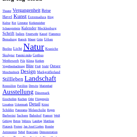
Vergangenheit
Reise
Theater
Kunst
Havel
Extremadura
Blog
Kultur
Rot
Literatur
Korkenzieher
Kalender
Mecklenburg
Schauspielerin
Schrift
Italien
Feuerwehr
Kassel
Flamenco
Bemalung
Urban
Barock
Mauer
Grün
Natur
Licht
Beelitz
Kraniche
Skulptur
Cottbus
Panská skála
Wettbewerb
Pilz
Klima
Korken
Ostsee
Blüte
Vogelbeobachtung
Floß
Stuhl
Design
Markgräflerland
Moschusbock
Landschaft
Stillleben
Roussillon
Pavillon
Drewitz
Marienbad
Ausstellung
Dänemark
Eisschollen
Kuchen
Oder
Fliegenpilz
Detail
Lissabon
Uckermark
Krimi
Schilder
Melancholie
Panorama
Regen
Barberini
Sachsen
Bahnhof
Pramort
Weiß
Gebirge
Beton
Welzow
Landtag
Matthias
Platzeck
Protest
Jan Josef Liefers
Bombe
Astronomie
Nebel
Bracciano
Demonstration