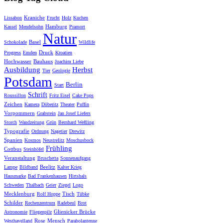
Kraniche
Lissabon
Frucht
Holz
Kuchen
Hamburg
Kassel
Mendelsohn
Pramort
Natur
Basel
Schokolade
Wildlife
Druck
Progress
Emden
Kroatien
Hochwasser
Bauhaus
Joachim Liebe
Ausbildung
Herbst
Tier
Geologie
Potsdam
Berlin
Start
Schrift
Roussillon
Fritz Eisel
Cake Pops
Zeichen
Kamera
Döberitz
Theater
Puffin
Vorpommern
Grabstein
Jan Josef Liefers
Storch
Wandzeitung
Grün
Bernhard Weßling
Typografie
Ordnung
Nagetier
Drewitz
Spanien
Kosmos
Neustrelitz
Moschusbock
Frühling
Cottbus
Steinhöfel
Veranstaltung
Bruschetta
Sonnenaufgang
Beelitz
Lampe
Bildband
Kalter Krieg
Hausmarke
Bad Frankenhausen
Hirtshals
Schweden
Thalbach
Geier
Ziegel
Logo
Mecklenburg
Tisch
Rolf Hoppe
Tübke
Schilder
Rechenzentrum
Radebeul
Brot
Glienicker Brücke
Astronomie
Fliegenpilz
Rose
Mensch
Westhavelland
Parabolantenne