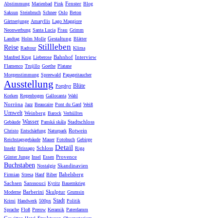
Fenster
Abstimmung
Marienbad
Pink
Blog
Saksun
Steinbruch
Schnee
Oslo
Beton
Gärtnerjunge
Amaryllis
Lago Maggiore
Frau
Neonwerbung
Santa Lucia
Grimm
Gestaltung
Landtag
Holm Molle
Blätter
Stillleben
Reise
Radtour
Klima
Bahnhof
Interview
Manfred Krug
Lieberose
Flamenco
Trujillo
Goethe
Platane
Morgenstimmung
Spreewald
Papageitaucher
Ausstellung
Blüte
Porphyr
Korken
Regenbogen
Gallocanta
Wahl
Norröna
Jazz
Beaucaire
Pont du Gard
Weiß
Umwelt
Weinberg
Barock
Verhülltes
Wasser
Stadtschloss
Gebäude
Panská skála
Rotwein
Christo
Entschärfung
Naturpark
Reichstagsgebäude
Mauer
Fotobuch
Gebirge
Detail
Schloss
Insekt
Brissago
Riga
Provence
Günter Junge
Insel
Essen
Buchstaben
Skandinavien
Nostalgie
Babelsberg
Firmian
Stresa
Hanf
Biber
Sachsen
Sanssouci
Kyritz
Bauernkrieg
Barberini
Skulptur
Moderne
Grumsin
Stadt
Krimi
Handwerk
500px
Politik
Sprache
Floß
Prerow
Keramik
Paterdamm