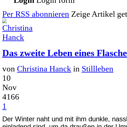
Login
Login form
Per RSS abonnieren
Zeige Artikel ge
Das zweite Leben eines Flasch
von
Christina Hanck
in
Stillleben
10
Nov
4166
1
Der Winter naht und mit ihm dunkle, nass
einladend sind, um da draußen in der Umw