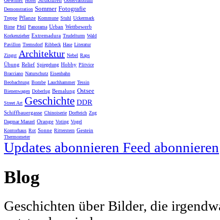
Gewitter
Strukturen
Hotel
Observatorium
Sommer
Fotografie
Demonstration
Pflanze
Treppe
Kommune
Stuhl
Uckermark
Urban
Wettbewerb
Birne
Pfeil
Panorama
Extremadura
Korkenzieher
Trudelturm
Wald
Pavillon
Tremsdorf
Ribbeck
Hase
Literatur
Architektur
Zingst
Nebel
Raps
Übung
Relief
Hobby
Spiegelung
Plitvice
Bracciano
Naturschutz
Eisenbahn
Beobachtung
Bombe
Lauchhammer
Tessin
Ostsee
Bemalung
Bienenwagen
Doberlug
Geschichte
DDR
Street Art
Schiffbauergasse
Chinoiserie
Dorfteich
Zug
Orange
Dagmar Manzel
Voting
Vogel
Sonne
Gestein
Kontorhaus
Rot
Ritterstern
Thermometer
Updates abonnieren
Feed abonnieren
Blog
Geschichten über Bilder, die irgendw