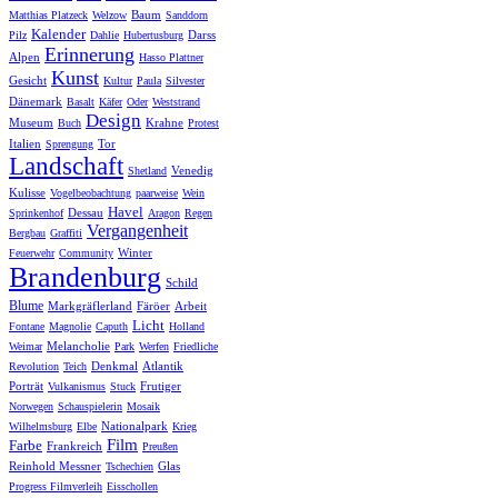
Baum
Matthias Platzeck
Welzow
Sanddorn
Kalender
Darss
Pilz
Dahlie
Hubertusburg
Erinnerung
Alpen
Hasso Plattner
Kunst
Gesicht
Kultur
Paula
Silvester
Dänemark
Basalt
Käfer
Oder
Weststrand
Design
Museum
Krahne
Buch
Protest
Italien
Tor
Sprengung
Landschaft
Venedig
Shetland
Kulisse
Vogelbeobachtung
paarweise
Wein
Havel
Dessau
Sprinkenhof
Aragon
Regen
Vergangenheit
Bergbau
Graffiti
Winter
Feuerwehr
Community
Brandenburg
Schild
Blume
Markgräflerland
Färöer
Arbeit
Licht
Fontane
Magnolie
Caputh
Holland
Melancholie
Weimar
Park
Werfen
Friedliche
Denkmal
Atlantik
Revolution
Teich
Porträt
Frutiger
Vulkanismus
Stuck
Norwegen
Schauspielerin
Mosaik
Nationalpark
Wilhelmsburg
Elbe
Krieg
Film
Farbe
Frankreich
Preußen
Reinhold Messner
Glas
Tschechien
Progress Filmverleih
Eisschollen