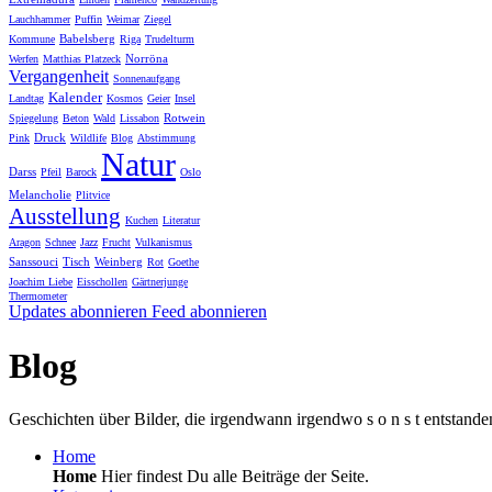
Lauchhammer
Puffin
Weimar
Ziegel
Babelsberg
Kommune
Riga
Trudelturm
Norröna
Werfen
Matthias Platzeck
Vergangenheit
Sonnenaufgang
Kalender
Landtag
Kosmos
Geier
Insel
Rotwein
Spiegelung
Beton
Wald
Lissabon
Druck
Pink
Wildlife
Blog
Abstimmung
Natur
Darss
Pfeil
Barock
Oslo
Melancholie
Plitvice
Ausstellung
Kuchen
Literatur
Aragon
Schnee
Jazz
Frucht
Vulkanismus
Sanssouci
Tisch
Weinberg
Rot
Goethe
Joachim Liebe
Eisschollen
Gärtnerjunge
Thermometer
Updates abonnieren
Feed abonnieren
Blog
Geschichten über Bilder, die irgendwann irgendwo s o n s t entstande
Home
Home
Hier findest Du alle Beiträge der Seite.