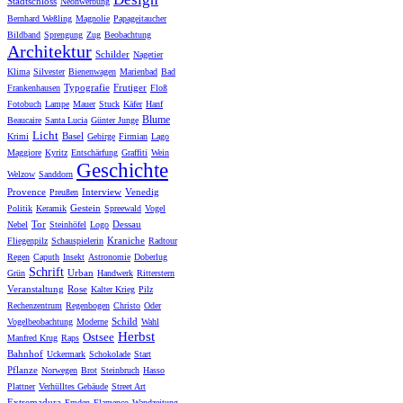
Stadtschloss
Neonwerbung
Bernhard Weßling
Magnolie
Papageitaucher
Bildband
Sprengung
Zug
Beobachtung
Architektur
Schilder
Nagetier
Klima
Silvester
Bienenwagen
Marienbad
Bad
Typografie
Frutiger
Frankenhausen
Floß
Fotobuch
Lampe
Mauer
Stuck
Käfer
Hanf
Blume
Beaucaire
Santa Lucia
Günter Junge
Licht
Basel
Krimi
Gebirge
Firmian
Lago
Maggiore
Kyritz
Entschärfung
Graffiti
Wein
Geschichte
Welzow
Sanddorn
Provence
Interview
Venedig
Preußen
Gestein
Politik
Keramik
Spreewald
Vogel
Tor
Dessau
Nebel
Steinhöfel
Logo
Kraniche
Fliegenpilz
Schauspielerin
Radtour
Regen
Caputh
Insekt
Astronomie
Doberlug
Schrift
Urban
Grün
Handwerk
Ritterstern
Veranstaltung
Rose
Kalter Krieg
Pilz
Rechenzentrum
Regenbogen
Christo
Oder
Schild
Vogelbeobachtung
Moderne
Wahl
Herbst
Ostsee
Manfred Krug
Raps
Bahnhof
Uckermark
Schokolade
Start
Pflanze
Norwegen
Brot
Steinbruch
Hasso
Plattner
Verhülltes Gebäude
Street Art
Extremadura
Emden
Flamenco
Wandzeitung