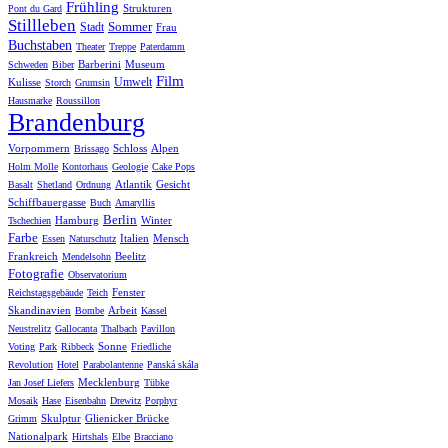
Frühling
Strukturen
Pont du Gard
Stillleben
Sommer
Stadt
Frau
Buchstaben
Theater
Treppe
Paterdamm
Barberini
Museum
Schweden
Biber
Film
Umwelt
Kulisse
Storch
Grumsin
Hausmarke
Roussillon
Brandenburg
Vorpommern
Schloss
Alpen
Brissago
Holm Molle
Kontorhaus
Geologie
Cake Pops
Atlantik
Gesicht
Basalt
Shetland
Ordnung
Schiffbauergasse
Buch
Amaryllis
Berlin
Hamburg
Winter
Tschechien
Farbe
Italien
Mensch
Essen
Naturschutz
Frankreich
Beelitz
Mendelsohn
Fotografie
Observatorium
Fenster
Reichstagsgebäude
Teich
Skandinavien
Arbeit
Bombe
Kassel
Neustrelitz
Gallocanta
Thalbach
Pavillon
Sonne
Voting
Park
Ribbeck
Friedliche
Revolution
Hotel
Parabolantenne
Panská skála
Mecklenburg
Jan Josef Liefers
Tübke
Mosaik
Hase
Eisenbahn
Drewitz
Porphyr
Skulptur
Glienicker Brücke
Grimm
Nationalpark
Hirtshals
Elbe
Bracciano