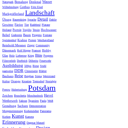
Wasser
Bemalung
Denkmal
Naturpark
Cottbus
Wilhelmsburg
Fritz Eisel
Landschaft
Markgräflerland
Detail
Übung
Bauernkrieg
Sprache
Dahlie
Gewitter
Färöer
Tier
Radebeul
Platane
Porträt
Hochwasser
Holland
Trujillo
Tessin
Relief
Baum
Grabstein
Progress
Fontane
Krahne
Sprinkenhof
Protest
Westhavelland
Reinhold Messner
Zingst
Community
Dänemark
Hobby
Rolf Hoppe
Pramort
Blüte
Glas
Holz
Lieberose
Krieg
Progress
Filmverleih
Dorfteich
Döberitz
Feuerwehr
Ausbildung
500px
Birne
Stuhl
DDR
paarweise
Chinoiserie
Blätter
Reise
Bauhaus
Bergbau
Stresa
Weststrand
Orange
Kultur
Kroatien
Tremsdorf
Nostalgie
Potsdam
Prerow
Hubertusburg
Havel
Zeichen
Bruschetta
Moschusbock
Wettbewerb
Spanien
Saksun
Paula
Weiß
Gestaltung
Sachsen
Demonstration
Morgenstimmung
Korkenzieher
Panorama
Kunst
Korken
Kamera
Erinnerung
Dagmar Manzel
Design