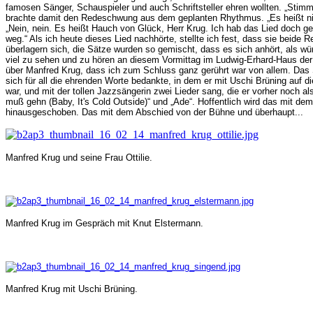
famosen Sänger, Schauspieler und auch Schriftsteller ehren wollten. „Stimm
brachte damit den Redeschwung aus dem geplanten Rhythmus. „Es heißt ni
„Nein, nein. Es heißt Hauch von Glück, Herr Krug. Ich hab das Lied doch ge
weg.“ Als ich heute dieses Lied nachhörte, stellte ich fest, dass sie beide
überlagern sich, die Sätze wurden so gemischt, dass es sich anhört, als w
viel zu sehen und zu hören an diesem Vormittag im Ludwig-Erhard-Haus der
über Manfred Krug, dass ich zum Schluss ganz gerührt war von allem. Das 
sich für all die ehrenden Worte bedankte, in dem er mit Uschi Brüning auf di
war, und mit der tollen Jazzsängerin zwei Lieder sang, die er vorher noch al
muß gehn (Baby, It's Cold Outside)“ und „Ade“. Hoffentlich wird das mit d
hinausgeschoben. Das mit dem Abschied von der Bühne und überhaupt...
Manfred Krug und seine Frau Ottilie.
Manfred Krug im Gespräch mit Knut Elstermann.
Manfred Krug mit Uschi Brüning.