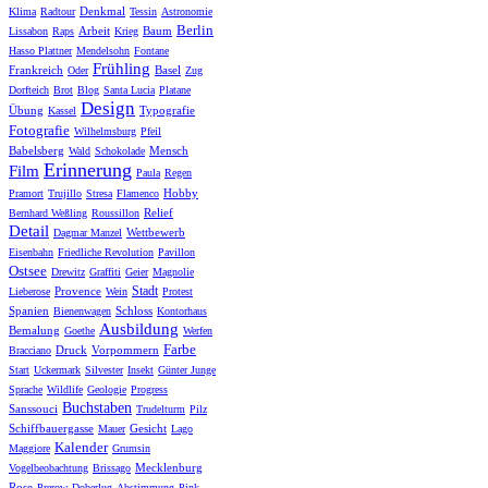
Denkmal
Klima
Radtour
Tessin
Astronomie
Berlin
Arbeit
Baum
Lissabon
Raps
Krieg
Hasso Plattner
Mendelsohn
Fontane
Frühling
Frankreich
Basel
Oder
Zug
Dorfteich
Brot
Blog
Santa Lucia
Platane
Design
Übung
Typografie
Kassel
Fotografie
Wilhelmsburg
Pfeil
Babelsberg
Mensch
Wald
Schokolade
Erinnerung
Film
Paula
Regen
Hobby
Pramort
Trujillo
Stresa
Flamenco
Relief
Bernhard Weßling
Roussillon
Detail
Wettbewerb
Dagmar Manzel
Eisenbahn
Friedliche Revolution
Pavillon
Ostsee
Drewitz
Graffiti
Geier
Magnolie
Stadt
Provence
Lieberose
Wein
Protest
Spanien
Schloss
Bienenwagen
Kontorhaus
Ausbildung
Bemalung
Goethe
Werfen
Farbe
Druck
Vorpommern
Bracciano
Start
Uckermark
Silvester
Insekt
Günter Junge
Sprache
Wildlife
Geologie
Progress
Buchstaben
Sanssouci
Trudelturm
Pilz
Schiffbauergasse
Gesicht
Mauer
Lago
Kalender
Maggiore
Grumsin
Mecklenburg
Vogelbeobachtung
Brissago
Rose
Prerow
Doberlug
Abstimmung
Pink