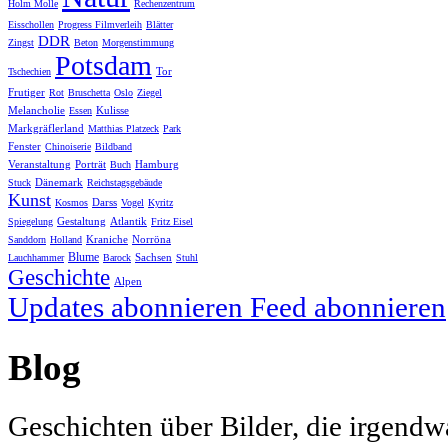
Holm Molle
Rechenzentrum
Eisschollen
Progress Filmverleih
Blätter
DDR
Zingst
Beton
Morgenstimmung
Potsdam
Tor
Tschechien
Frutiger
Rot
Bruschetta
Oslo
Ziegel
Melancholie
Kulisse
Essen
Markgräflerland
Matthias Platzeck
Park
Fenster
Chinoiserie
Bildband
Veranstaltung
Porträt
Hamburg
Buch
Dänemark
Stuck
Reichstagsgebäude
Kunst
Darss
Kosmos
Vogel
Kyritz
Gestaltung
Atlantik
Spiegelung
Fritz Eisel
Kraniche
Norröna
Sanddorn
Holland
Blume
Sachsen
Lauchhammer
Barock
Stuhl
Geschichte
Alpen
Updates abonnieren
Feed abonnieren
Blog
Geschichten über Bilder, die irgendw