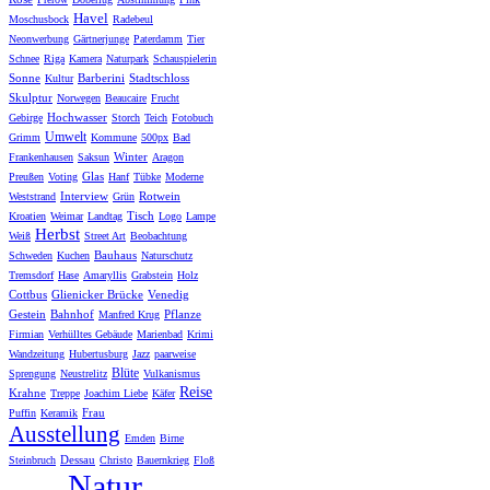
Havel
Moschusbock
Radebeul
Neonwerbung
Gärtnerjunge
Paterdamm
Tier
Schnee
Riga
Kamera
Naturpark
Schauspielerin
Sonne
Barberini
Stadtschloss
Kultur
Skulptur
Norwegen
Beaucaire
Frucht
Hochwasser
Gebirge
Storch
Teich
Fotobuch
Umwelt
Grimm
Kommune
500px
Bad
Winter
Frankenhausen
Saksun
Aragon
Glas
Preußen
Voting
Hanf
Tübke
Moderne
Interview
Rotwein
Weststrand
Grün
Tisch
Kroatien
Weimar
Landtag
Logo
Lampe
Herbst
Weiß
Street Art
Beobachtung
Bauhaus
Schweden
Kuchen
Naturschutz
Tremsdorf
Hase
Amaryllis
Grabstein
Holz
Cottbus
Glienicker Brücke
Venedig
Gestein
Bahnhof
Pflanze
Manfred Krug
Firmian
Verhülltes Gebäude
Marienbad
Krimi
Wandzeitung
Hubertusburg
Jazz
paarweise
Blüte
Sprengung
Neustrelitz
Vulkanismus
Reise
Krahne
Treppe
Joachim Liebe
Käfer
Frau
Puffin
Keramik
Ausstellung
Emden
Birne
Dessau
Steinbruch
Christo
Bauernkrieg
Floß
Natur