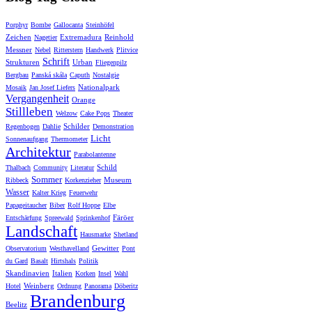
Porphyr
Bombe
Gallocanta
Steinhöfel
Zeichen
Extremadura
Reinhold
Nagetier
Messner
Nebel
Ritterstern
Handwerk
Plitvice
Schrift
Strukturen
Urban
Fliegenpilz
Bergbau
Panská skála
Caputh
Nostalgie
Nationalpark
Mosaik
Jan Josef Liefers
Vergangenheit
Orange
Stillleben
Welzow
Cake Pops
Theater
Schilder
Regenbogen
Dahlie
Demonstration
Licht
Sonnenaufgang
Thermometer
Architektur
Parabolantenne
Schild
Thalbach
Community
Literatur
Sommer
Museum
Ribbeck
Korkenzieher
Wasser
Kalter Krieg
Feuerwehr
Papageitaucher
Biber
Rolf Hoppe
Elbe
Färöer
Entschärfung
Spreewald
Sprinkenhof
Landschaft
Hausmarke
Shetland
Gewitter
Observatorium
Westhavelland
Pont
du Gard
Basalt
Hirtshals
Politik
Skandinavien
Italien
Korken
Insel
Wahl
Weinberg
Hotel
Ordnung
Panorama
Döberitz
Brandenburg
Beelitz