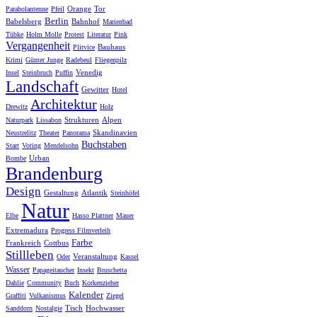
Orange
Tor
Parabolantenne
Pfeil
Berlin
Babelsberg
Bahnhof
Marienbad
Tübke
Holm Molle
Protest
Literatur
Pink
Vergangenheit
Bauhaus
Plitvice
Krimi
Günter Junge
Radebeul
Fliegenpilz
Venedig
Insel
Steinbruch
Puffin
Landschaft
Gewitter
Hotel
Architektur
Drewitz
Holz
Strukturen
Alpen
Naturpark
Lissabon
Skandinavien
Neustrelitz
Theater
Panorama
Buchstaben
Start
Voting
Mendelsohn
Urban
Bombe
Brandenburg
Design
Gestaltung
Atlantik
Steinhöfel
Natur
Elbe
Hasso Plattner
Mauer
Extremadura
Progress Filmverleih
Farbe
Frankreich
Cottbus
Stillleben
Veranstaltung
Oder
Kassel
Wasser
Papageitaucher
Insekt
Bruschetta
Dahlie
Community
Buch
Korkenzieher
Kalender
Graffiti
Vulkanismus
Ziegel
Tisch
Hochwasser
Sanddorn
Nostalgie