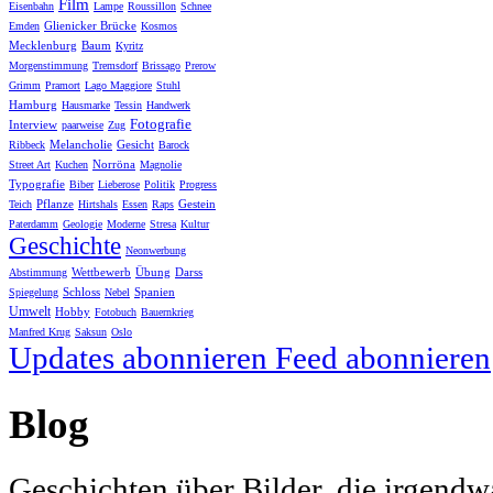
Film
Eisenbahn
Lampe
Roussillon
Schnee
Glienicker Brücke
Emden
Kosmos
Mecklenburg
Baum
Kyritz
Morgenstimmung
Tremsdorf
Brissago
Prerow
Grimm
Pramort
Lago Maggiore
Stuhl
Hamburg
Hausmarke
Tessin
Handwerk
Fotografie
Interview
paarweise
Zug
Melancholie
Gesicht
Ribbeck
Barock
Norröna
Street Art
Kuchen
Magnolie
Typografie
Biber
Lieberose
Politik
Progress
Pflanze
Gestein
Teich
Hirtshals
Essen
Raps
Paterdamm
Geologie
Moderne
Stresa
Kultur
Geschichte
Neonwerbung
Wettbewerb
Übung
Darss
Abstimmung
Schloss
Spanien
Spiegelung
Nebel
Umwelt
Hobby
Fotobuch
Bauernkrieg
Manfred Krug
Saksun
Oslo
Updates abonnieren
Feed abonnieren
Blog
Geschichten über Bilder, die irgendw