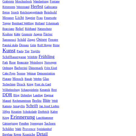
Grabstein
Moschusbock
Wandzeitung
Fontane
Herbst
Ritterstern
Weststrand
Gallocanta
Reinhold
Beton
Storch
Reichstagsgebäude
Licht
Messner
Frau
Nagetier
Feuerwehr
Treppe
Bernhard Weßling
Holland
Uckermark
Relief
Bracciano
Bildband
Naturschutz
Krahne
Färöer
Käfer
Grumsin
Aragon
Ostsee
Sanssouci
Schild
Fenster
Zingst
Dessau
Panská skála
Grün
Rolf Hoppe
Birne
Kunst
Paula
Tier
Trujillo
Frühling
Schiffbauergasse
Wildlife
Rose
Weinberg
Park
Beaucaire
Norwegen
Barberini
Dänemark
Ordnung
Fritz Eisel
Sonne
Cake Pops
Weimar
Demonstration
Mensch
Glas
Platane
Basalt
Werfen
Druck
Tschechien
Krieg
Pont du Gard
Wilhelmsburg
Schauspielerin
Keramik
Brot
DDR
Blog
Doberlug
Landtag
Dagmar
Blüte
Beelitz
Manzel
Rechenzentrum
Weiß
Schrift
Kamera
Amaryllis
Jan Josef Liefers
500px
Kroatien
Schokolade
Dorfteich
Kalter
Erinnerung
Krieg
Lauchhammer
Sachsen
Gärtnerjunge
Preußen
Sprengung
Schilder
Provence
Wahl
Sprinkenhof
Detail
Kraniche
Bergbau
Regen