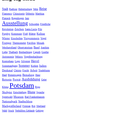
Reise
Stadt
Radtour
Hubertusburg
Wein
Flamenco
Chinoiserie
Döberitz
Matthias
Platzeck
Regenbogen
Jazz
Ausstellung
Schweden
Friedliche
Zeichen
Revolution
Santa Lucia
Pilz
Kulisse
Porphyr
Kommune
Floß
Blätter
Winter
Vorpommern
Eisschollen
Vogel
Frutiger
Thermometer
Pavillon
Mosaik
Basel
Westhavelland
Observatorium
Joachim
Liebe
Thalbach
Beobachtung
Caputh
Goethe
Astronomie
Welzow
Vogelbeobachtung
Havel
Kontorhaus
Logo
Silvester
Sommer
Italien
Sonnenaufgang
Korken
Denkmal
Arbeit
Christo
Frucht
Trudelturm
Bemalung
Hanf
Bienenwagen
Hase
Ausbildung
Rotwein
Porträt
Geier
Potsdam
Klima
Riga
Blume
Skulptur
Entschärfung
Sprache
Museum
Spreewald
Bad Frankenhausen
Nationalpark
Stadtschloss
Markgräflerland
Firmian
Rot
Shetland
Wald
Stuck
Verhülltes Gebäude
Gebirge