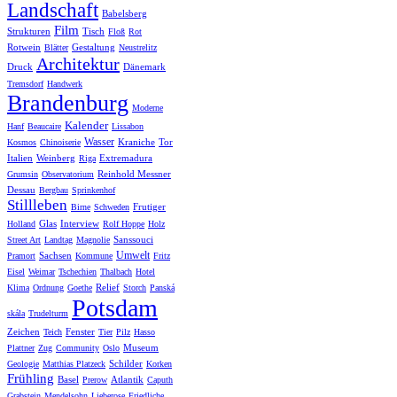
Landschaft
Babelsberg
Film
Strukturen
Tisch
Floß
Rot
Rotwein
Gestaltung
Blätter
Neustrelitz
Architektur
Druck
Dänemark
Tremsdorf
Handwerk
Brandenburg
Moderne
Kalender
Hanf
Beaucaire
Lissabon
Wasser
Kraniche
Tor
Kosmos
Chinoiserie
Italien
Weinberg
Extremadura
Riga
Reinhold Messner
Grumsin
Observatorium
Dessau
Bergbau
Sprinkenhof
Stillleben
Frutiger
Birne
Schweden
Glas
Interview
Holland
Rolf Hoppe
Holz
Sanssouci
Street Art
Landtag
Magnolie
Umwelt
Sachsen
Pramort
Kommune
Fritz
Eisel
Weimar
Tschechien
Thalbach
Hotel
Relief
Klima
Ordnung
Goethe
Storch
Panská
Potsdam
skála
Trudelturm
Zeichen
Fenster
Teich
Tier
Pilz
Hasso
Museum
Plattner
Zug
Community
Oslo
Schilder
Geologie
Matthias Platzeck
Korken
Frühling
Basel
Atlantik
Prerow
Caputh
Grabstein
Mendelsohn
Lieberose
Friedliche