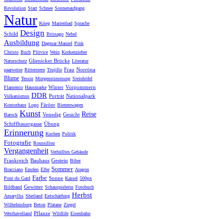
Revolution
Start
Schnee
Sonnenaufgang
Natur
Krieg
Marienbad
Sprache
Design
Schild
Brissago
Nebel
Ausbildung
Dagmar Manzel
Pink
Christo
Buch
Plitvice
Wein
Korkenzieher
Glienicker Brücke
Naturschutz
Literatur
Frau
Norröna
paarweise
Ritterstern
Trujillo
Blume
Tessin
Morgenstimmung
Steinhöfel
Winter
Vorpommern
Flamenco
Hausmarke
DDR
Porträt
Nationalpark
Vulkanismus
Färöer
Kontorhaus
Logo
Bienenwagen
Kunst
Reise
Venedig
Gesicht
Barock
Schiffbauergasse
Übung
Erinnerung
Kuchen
Politik
Fotografie
Roussillon
Vergangenheit
Verhülltes Gebäude
Frankreich
Bauhaus
Gestein
Biber
Sommer
Bracciano
Emden
Elbe
Aragon
Farbe
Sonne
Pont du Gard
Kassel
500px
Gewitter
Bildband
Schauspielerin
Fotobuch
Herbst
Amaryllis
Shetland
Entschärfung
Wilhelmsburg
Beton
Platane
Ziegel
Pflanze
Westhavelland
Wildlife
Eisenbahn