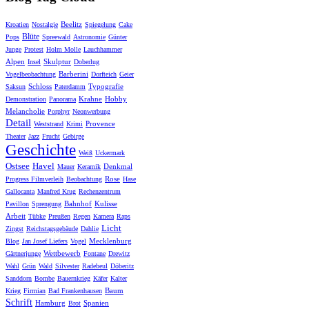
Beelitz
Kroatien
Nostalgie
Spiegelung
Cake
Blüte
Pops
Spreewald
Astronomie
Günter
Junge
Protest
Holm Molle
Lauchhammer
Alpen
Skulptur
Insel
Doberlug
Barberini
Vogelbeobachtung
Dorfteich
Geier
Schloss
Typografie
Saksun
Paterdamm
Krahne
Hobby
Demonstration
Panorama
Melancholie
Porphyr
Neonwerbung
Detail
Provence
Weststrand
Krimi
Theater
Jazz
Frucht
Gebirge
Geschichte
Weiß
Uckermark
Ostsee
Havel
Denkmal
Mauer
Keramik
Rose
Progress Filmverleih
Beobachtung
Hase
Gallocanta
Manfred Krug
Rechenzentrum
Bahnhof
Kulisse
Pavillon
Sprengung
Arbeit
Tübke
Preußen
Regen
Kamera
Raps
Licht
Zingst
Reichstagsgebäude
Dahlie
Mecklenburg
Blog
Jan Josef Liefers
Vogel
Wettbewerb
Gärtnerjunge
Fontane
Drewitz
Wahl
Grün
Wald
Silvester
Radebeul
Döberitz
Sanddorn
Bombe
Bauernkrieg
Käfer
Kalter
Baum
Krieg
Firmian
Bad Frankenhausen
Schrift
Hamburg
Spanien
Brot