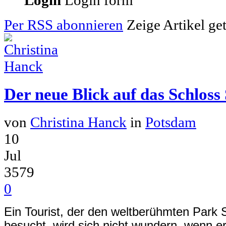
Login
Login form
Per RSS abonnieren
Zeige Artikel ge
Der neue Blick auf das Schloss
von
Christina Hanck
in
Potsdam
10
Jul
3579
0
Ein Tourist, der den weltberühmten Park 
besucht, wird sich nicht wundern, wenn e