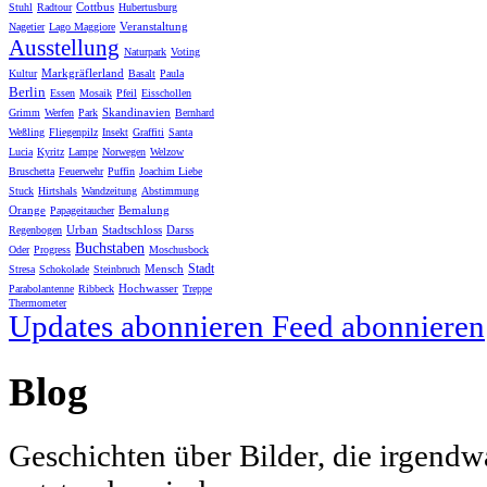
Cottbus
Stuhl
Radtour
Hubertusburg
Veranstaltung
Nagetier
Lago Maggiore
Ausstellung
Naturpark
Voting
Markgräflerland
Kultur
Basalt
Paula
Berlin
Essen
Mosaik
Pfeil
Eisschollen
Skandinavien
Grimm
Werfen
Park
Bernhard
Weßling
Fliegenpilz
Insekt
Graffiti
Santa
Lucia
Kyritz
Lampe
Norwegen
Welzow
Bruschetta
Feuerwehr
Puffin
Joachim Liebe
Stuck
Hirtshals
Wandzeitung
Abstimmung
Orange
Bemalung
Papageitaucher
Urban
Stadtschloss
Darss
Regenbogen
Buchstaben
Oder
Progress
Moschusbock
Stadt
Mensch
Stresa
Schokolade
Steinbruch
Hochwasser
Parabolantenne
Ribbeck
Treppe
Thermometer
Updates abonnieren
Feed abonnieren
Blog
Geschichten über Bilder, die irgendw