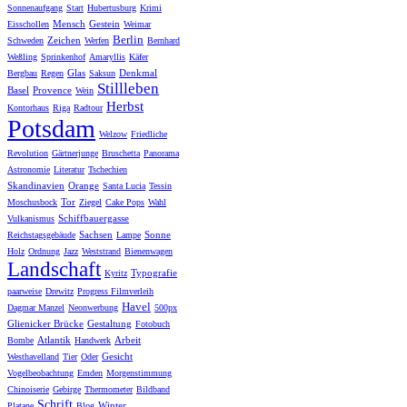
Sonnenaufgang
Start
Hubertusburg
Krimi
Mensch
Gestein
Eisschollen
Weimar
Berlin
Zeichen
Schweden
Werfen
Bernhard
Weßling
Sprinkenhof
Amaryllis
Käfer
Glas
Denkmal
Bergbau
Regen
Saksun
Stillleben
Basel
Provence
Wein
Herbst
Kontorhaus
Riga
Radtour
Potsdam
Welzow
Friedliche
Revolution
Gärtnerjunge
Bruschetta
Panorama
Astronomie
Literatur
Tschechien
Skandinavien
Orange
Santa Lucia
Tessin
Tor
Moschusbock
Ziegel
Cake Pops
Wahl
Schiffbauergasse
Vulkanismus
Sachsen
Sonne
Reichstagsgebäude
Lampe
Holz
Ordnung
Jazz
Weststrand
Bienenwagen
Landschaft
Typografie
Kyritz
paarweise
Drewitz
Progress Filmverleih
Havel
Dagmar Manzel
Neonwerbung
500px
Glienicker Brücke
Gestaltung
Fotobuch
Atlantik
Arbeit
Bombe
Handwerk
Gesicht
Westhavelland
Tier
Oder
Vogelbeobachtung
Emden
Morgenstimmung
Chinoiserie
Gebirge
Thermometer
Bildband
Schrift
Winter
Platane
Blog