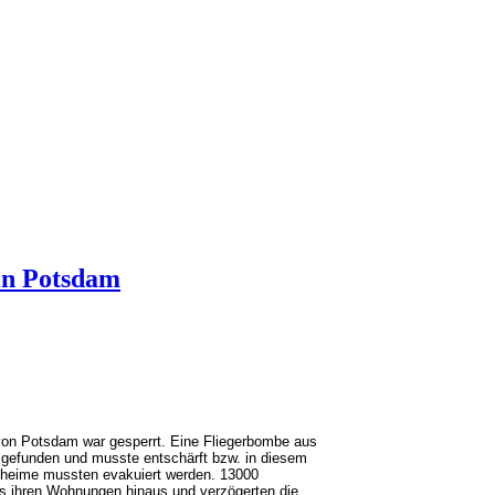
in Potsdam
 von Potsdam war gesperrt. Eine Fliegerbombe aus
 gefunden und musste entschärft bzw. in diesem
enheime mussten evakuiert werden. 13000
us ihren Wohnungen hinaus und verzögerten die