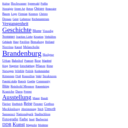
Hochwasser
Kultur
Spreewald
Puffin
Ostsee
Nostalgie
Street Art
Beton
Beaucaire
Baum
Logo
Firmian
Kosmos
Christo
Dessau
Geier
Lieberose
Rechenzentrum
Vergangenheit
Geschichte
Blume
Venedig
Sommer
Joachim Liebe
Kroatien
Verhülltes
Bemalung
Gebäude
Hase
Pavillon
Holland
Norröna
Melancholie
Kassel
Brandenburg
Skulptur
Urban
Bahnhof
Rose
Pramort
Manfred
Pflanze
Krug
Nagetier
Entschärfung
Birne
Norwegen
Wildlife
Politik
Korkenzieher
Strukturen
Ritterstern
Floß
Roussillon
Wald
Panská skála
Barock
Goethe
Community
Blüte
Reinhold Messner
Bauernkrieg
Kraniche
Darss
Protest
Ausstellung
Mauer
Basalt
Reise
Färöer
Fenster
Cottbus
Dorfteich
Umwelt
Mecklenburg
Abstimmung
Teich
Sanssouci
Nationalpark
Stadtschloss
Fotografie
Farbe
Barberini
Insel
Kunst
DDR
Magnolie
Moderne