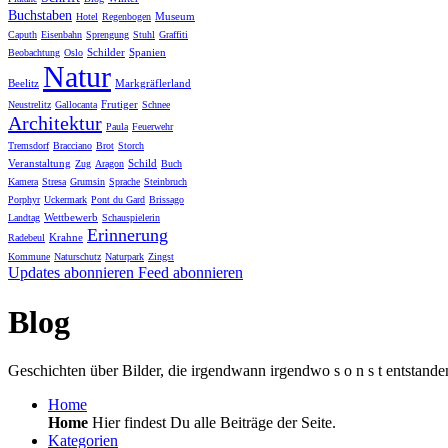
Buchstaben
Museum
Hotel
Regenbogen
Caputh
Eisenbahn
Sprengung
Stuhl
Graffiti
Schilder
Spanien
Beobachtung
Oslo
Natur
Beelitz
Markgräflerland
Frutiger
Neustrelitz
Gallocanta
Schnee
Architektur
Paula
Feuerwehr
Tremsdorf
Bracciano
Brot
Storch
Veranstaltung
Schild
Zug
Aragon
Buch
Kamera
Stresa
Grumsin
Sprache
Steinbruch
Porphyr
Uckermark
Pont du Gard
Brissago
Wettbewerb
Landtag
Schauspielerin
Erinnerung
Krahne
Radebeul
Kommune
Naturschutz
Naturpark
Zingst
Updates abonnieren
Feed abonnieren
Blog
Geschichten über Bilder, die irgendwann irgendwo s o n s t entstande
Home
Home
Hier findest Du alle Beiträge der Seite.
Kategorien