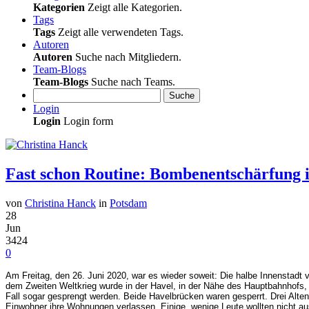
Kategorien
Zeigt alle Kategorien.
Tags
Tags
Zeigt alle verwendeten Tags.
Autoren
Autoren
Suche nach Mitgliedern.
Team-Blogs
Team-Blogs
Suche nach Teams.
Suche
Login
Login
Login form
Fast schon Routine: Bombenentschärfung 
von
Christina Hanck
in
Potsdam
28
Jun
3424
0
Am Freitag, den 26. Juni 2020, war es wieder soweit: Die halbe Innenstadt
dem Zweiten Weltkrieg wurde in der Havel, in der Nähe des Hauptbahnhofs,
Fall sogar gesprengt werden. Beide Havelbrücken waren gesperrt. Drei Alt
Einwohner ihre Wohnungen verlassen. Einige, wenige Leute wollten nicht a