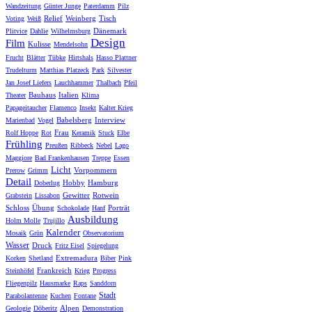
Wandzeitung
Günter Junge
Paterdamm
Pilz
Relief
Weinberg
Tisch
Voting
Weiß
Dänemark
Plitvice
Dahlie
Wilhelmsburg
Design
Film
Kulisse
Mendelsohn
Frucht
Blätter
Tübke
Hirtshals
Hasso Plattner
Trudelturm
Matthias Platzeck
Park
Silvester
Jan Josef Liefers
Lauchhammer
Thalbach
Pfeil
Bauhaus
Italien
Theater
Klima
Papageitaucher
Flamenco
Insekt
Kalter Krieg
Babelsberg
Interview
Marienbad
Vogel
Frau
Rolf Hoppe
Rot
Keramik
Stuck
Elbe
Frühling
Preußen
Ribbeck
Nebel
Lago
Maggiore
Bad Frankenhausen
Treppe
Essen
Licht
Vorpommern
Prerow
Grimm
Detail
Hobby
Hamburg
Doberlug
Gewitter
Rotwein
Grabstein
Lissabon
Schloss
Übung
Porträt
Schokolade
Hanf
Ausbildung
Holm Molle
Trujillo
Kalender
Mosaik
Grün
Observatorium
Wasser
Druck
Fritz Eisel
Spiegelung
Extremadura
Korken
Shetland
Biber
Pink
Frankreich
Steinhöfel
Krieg
Progress
Fliegenpilz
Hausmarke
Raps
Sanddorn
Stadt
Parabolantenne
Kuchen
Fontane
Alpen
Geologie
Döberitz
Demonstration