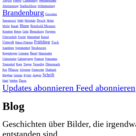
Trujillo
Prerow
Community
Westhavelland
Stadtschloss
Abstimmung
Wilhelmsburg
Brandenburg
Gewitter
Sanssouci
Druck
Wald
Hirtshals
Holm
Blume
Reinhold Messner
Molle
Basalt
Bemalung
Kroatien
Beton
Grün
Progress
Filmverleih
Frucht
Marienbad
Kassel
Frühling
Umwelt
Tisch
Hasso Plattner
Strukturen
Sanddorn
Sprinkenhof
Basel
Regenbogen
Literatur
Hausmarke
Chinoiserie
Gärtnerjunge
Pramort
Panorama
Venedig
Dänemark
Tremsdorf
Raps
Treppe
Pflanze
Rot
Silvester
Feuerwehr
Thalbach
Schrift
Bergbau
Grimm
Kyritz
Aragon
Darss
Hanf
Werfen
Updates abonnieren
Feed abonnieren
Blog
Geschichten über Bilder, die irgendw
entstanden sind.