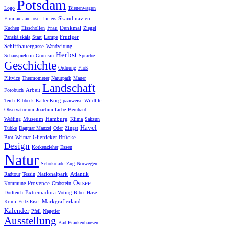
Potsdam
Logo
Bienenwagen
Skandinavien
Firmian
Jan Josef Liefers
Frau
Denkmal
Kuchen
Eisschollen
Ziegel
Frutiger
Panská skála
Start
Lampe
Schiffbauergasse
Wandzeitung
Herbst
Schauspielerin
Grumsin
Sprache
Geschichte
Ordnung
Floß
Plitvice
Thermometer
Naturpark
Mauer
Landschaft
Arbeit
Fotobuch
Teich
Ribbeck
Kalter Krieg
paarweise
Wildlife
Observatorium
Joachim Liebe
Bernhard
Museum
Hamburg
Weßling
Klima
Saksun
Havel
Tübke
Dagmar Manzel
Oder
Zingst
Glienicker Brücke
Brot
Weimar
Design
Korkenzieher
Essen
Natur
Schokolade
Zug
Norwegen
Nationalpark
Atlantik
Radtour
Tessin
Ostsee
Provence
Kommune
Grabstein
Extremadura
Dorfteich
Voting
Biber
Hase
Markgräflerland
Krimi
Fritz Eisel
Kalender
Pfeil
Nagetier
Ausstellung
Bad Frankenhausen