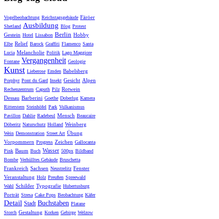
Färöer
Vogelbeobachtung
Reichstagsgebäude
Ausbildung
Shetland
Blog
Protest
Berlin
Gestein
Hobby
Hotel
Lissabon
Relief
Elbe
Barock
Graffiti
Flamenco
Santa
Melancholie
Lucia
Politik
Lago Maggiore
Vergangenheit
Fontane
Geologie
Kunst
Babelsberg
Lieberose
Emden
Gesicht
Alpen
Porphyr
Pont du Gard
Insekt
Rotwein
Rechenzentrum
Caputh
Pilz
Dessau
Barberini
Goethe
Doberlug
Kamera
Ritterstern
Steinhöfel
Park
Vulkanismus
Mensch
Pavillon
Dahlie
Radebeul
Beaucaire
Weinberg
Döberitz
Naturschutz
Holland
Übung
Wein
Demonstration
Street Art
Vorpommern
Zeichen
Progress
Gallocanta
Wasser
Baum
Pink
Buch
500px
Bildband
Bombe
Verhülltes Gebäude
Bruschetta
Frankreich
Sachsen
Fenster
Neustrelitz
Veranstaltung
Holz
Preußen
Spreewald
Schilder
Typografie
Wahl
Hubertusburg
Porträt
Stresa
Cake Pops
Beobachtung
Käfer
Detail
Buchstaben
Stadt
Platane
Gestaltung
Storch
Korken
Gebirge
Welzow