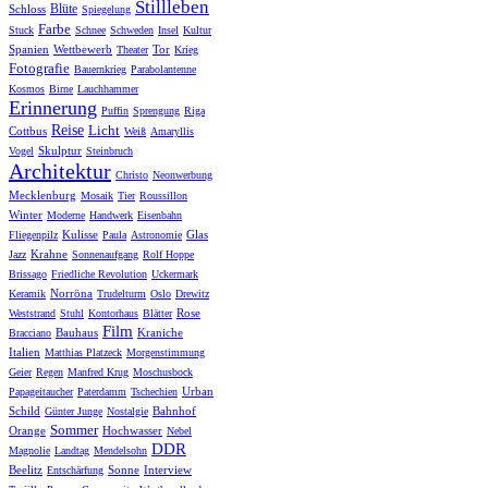
Stillleben
Blüte
Schloss
Spiegelung
Farbe
Stuck
Schnee
Schweden
Insel
Kultur
Spanien
Wettbewerb
Tor
Theater
Krieg
Fotografie
Bauernkrieg
Parabolantenne
Kosmos
Birne
Lauchhammer
Erinnerung
Puffin
Sprengung
Riga
Reise
Licht
Cottbus
Weiß
Amaryllis
Skulptur
Vogel
Steinbruch
Architektur
Christo
Neonwerbung
Mecklenburg
Mosaik
Tier
Roussillon
Winter
Moderne
Handwerk
Eisenbahn
Kulisse
Glas
Fliegenpilz
Paula
Astronomie
Krahne
Jazz
Sonnenaufgang
Rolf Hoppe
Brissago
Friedliche Revolution
Uckermark
Norröna
Keramik
Trudelturm
Oslo
Drewitz
Rose
Weststrand
Stuhl
Kontorhaus
Blätter
Film
Bauhaus
Kraniche
Bracciano
Italien
Matthias Platzeck
Morgenstimmung
Geier
Regen
Manfred Krug
Moschusbock
Urban
Papageitaucher
Paterdamm
Tschechien
Schild
Bahnhof
Günter Junge
Nostalgie
Sommer
Orange
Hochwasser
Nebel
DDR
Magnolie
Landtag
Mendelsohn
Beelitz
Sonne
Interview
Entschärfung