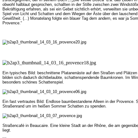
obwohl halblaut gesprochen, schallten in der Stille zwischen zwei Windstö
Bekräftigung erfahren, als sei ein Gebet sichtlich erhört, verweilten sie unb
Spiel von Licht und Schatten und dem Wiegen der Äste über den lauschend
Gewißheit. (...) Monatelang folgte ein blauer Tag dem andern, es war ja S
Provence.“
Ein typisches Bild: beschnittene Platanenäste auf den Straßen und Plätze
bilden sich dadurch dichtbelaubte, schattenspendende Baumkronen. Im Winter
besonders schönes Schattenspiel.
Ein fast vertrautes Bild: Endlose baumbestandene Alleen in der Provence. 
Straßenrand um im heißen Sommer Schatten zu spenden.
Straßencafé in Beaucaire. Eine kleine Stadt an der Rhône, die am gegenüb
liegt.