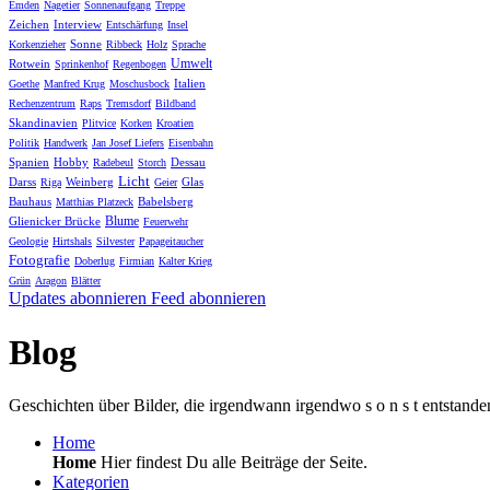
Emden
Nagetier
Sonnenaufgang
Treppe
Zeichen
Interview
Entschärfung
Insel
Sonne
Korkenzieher
Ribbeck
Holz
Sprache
Umwelt
Rotwein
Sprinkenhof
Regenbogen
Italien
Goethe
Manfred Krug
Moschusbock
Rechenzentrum
Raps
Tremsdorf
Bildband
Skandinavien
Plitvice
Korken
Kroatien
Politik
Handwerk
Jan Josef Liefers
Eisenbahn
Spanien
Hobby
Dessau
Radebeul
Storch
Licht
Darss
Weinberg
Glas
Riga
Geier
Bauhaus
Babelsberg
Matthias Platzeck
Blume
Glienicker Brücke
Feuerwehr
Geologie
Hirtshals
Silvester
Papageitaucher
Fotografie
Doberlug
Firmian
Kalter Krieg
Grün
Aragon
Blätter
Updates abonnieren
Feed abonnieren
Blog
Geschichten über Bilder, die irgendwann irgendwo s o n s t entstande
Home
Home
Hier findest Du alle Beiträge der Seite.
Kategorien