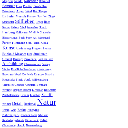
Kalender
Schild
Bahnhof
Maggiore
Sommer
Frau
Preußen
Eisschollen
Alpen
Paterdamm
Nebel
Rolf Hoppe
Barberini
Mensch
Pramort
Pavillon
Ziegel
Stillleben
Rose
Steinhöfel
Regen
Urban
Norröna
Tisch
Kultur
Wahl
Hamburg
Gallocanta
Wildlife
Grabstein
Bienenwagen
Buch
Street Art
Weststrand
Färöer
Fliegenpilz
Stuhl
Teich
Klima
Kunst
Abstimmung
Progress
Protest
Reinhold Messner
Strukturen
Elbe
Gesicht
Provence
Brissago
Pont du Gard
Ausbildung
Observatorium
Voting
Gestaltung
Werfen
Friedliche Revolution
Orange
Bracciano
Vogel
Dorfteich
Drewitz
Stadt
Hausmarke
Stuck
Wilhelmsburg
Verhülltes Gebäude
Grumsin
Bernhard
Weßling
Dagmar Manzel
Lieberose
Bruschetta
Schrift
Parabolantenne
Grimm
Lissabon
Natur
Detail
Denkmal
Weimar
Beelitz
Tessin
Wein
Amaryllis
Nationalpark
Joachim Liebe
Shetland
Dänemark
Relief
Reichstagsgebäude
Druck
Chinoiserie
Neonwerbung