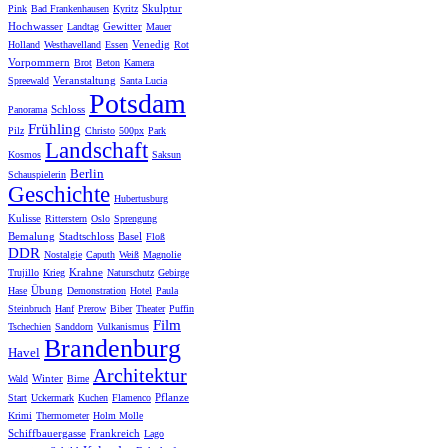
Skulptur
Pink
Bad Frankenhausen
Kyritz
Hochwasser
Gewitter
Landtag
Mauer
Venedig
Holland
Westhavelland
Essen
Rot
Vorpommern
Brot
Beton
Kamera
Veranstaltung
Spreewald
Santa Lucia
Potsdam
Schloss
Panorama
Frühling
Pilz
Christo
500px
Park
Landschaft
Kosmos
Saksun
Berlin
Schauspielerin
Geschichte
Hubertusburg
Kulisse
Ritterstern
Oslo
Sprengung
Bemalung
Stadtschloss
Basel
Floß
DDR
Nostalgie
Caputh
Weiß
Magnolie
Krahne
Trujillo
Krieg
Naturschutz
Gebirge
Übung
Hase
Demonstration
Hotel
Paula
Steinbruch
Hanf
Prerow
Biber
Theater
Puffin
Film
Tschechien
Sanddorn
Vulkanismus
Brandenburg
Havel
Architektur
Winter
Wald
Birne
Pflanze
Start
Uckermark
Kuchen
Flamenco
Krimi
Thermometer
Holm Molle
Schiffbauergasse
Frankreich
Lago