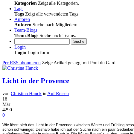
Kategorien
Zeigt alle Kategorien.
Tags
Tags
Zeigt alle verwendeten Tags.
Autoren
Autoren
Suche nach Mitgliedern.
Team-Blogs
Team-Blogs
Suche nach Teams.
Suche
Login
Login
Login form
Per RSS abonnieren
Zeige Artikel getaggt mit Pont du Gard
Licht in der Provence
von
Christina Hanck
in
Auf Reisen
16
Mär
4290
0
Wie lässt sich das Licht in der Provence zwischen Winter und Frühling besse
schon schwieriger. Deshalb habe ich auf der Suche nach ein paar Gedanken,
zurückgegriffen, der in seinem Buch „Die Witwe Bosca“ u.a. das Leben in 