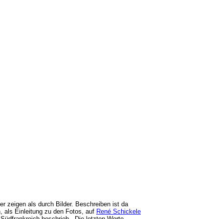
r zeigen als durch Bilder. Beschreiben ist da
 als Einleitung zu den Fotos, auf
René Schickele
Südfrankreich beschrieb. „Die letzten Worte,