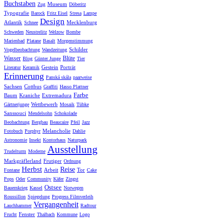
Buchstaben
Museum
Zug
Döberitz
Typografie
Barock
Fritz Eisel
Stresa
Lampe
Design
Atlantik
Mecklenburg
Schnee
Schweden
Neustrelitz
Welzow
Bombe
Marienbad
Platane
Basalt
Morgenstimmung
Schilder
Vogelbeobachtung
Wandzeitung
Wasser
Blüte
Blog
Günter Junge
Tier
Gestein
Porträt
Literatur
Keramik
Erinnerung
Panská skála
paarweise
Sachsen
Cottbus
Graffiti
Hasso Plattner
Farbe
Baum
Kraniche
Extremadura
Wettbewerb
Gärtnerjunge
Mosaik
Tübke
Sanssouci
Mendelsohn
Schokolade
Beobachtung
Bergbau
Beaucaire
Pfeil
Jazz
Melancholie
Fotobuch
Porphyr
Dahlie
Astronomie
Insekt
Kontorhaus
Naturpark
Ausstellung
Trudelturm
Moderne
Markgräflerland
Frutiger
Ordnung
Herbst
Reise
Arbeit
Tor
Fontane
Cake
Pops
Oder
Community
Käfer
Zingst
Ostsee
Bauernkrieg
Kassel
Norwegen
Roussillon
Spiegelung
Progress Filmverleih
Vergangenheit
Lauchhammer
Radtour
Fenster
Frucht
Thalbach
Kommune
Logo