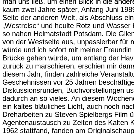
man uns ließ, um einen Blick in die ande
kaum zwei Jahre später, Anfang Juni 1989
Seite der anderen Welt, als Abschluss ei
„Westreise“ und heulte Rotz und Wasser 
so nahen Heimatstadt Potsdam. Die Glien
von der Westseite aus, unpassierbar für 
würde und ich sofort mit meiner Freundin 
Brücke gehen würde, um entlang der Have
zurück zu marschieren, erschien mir damal
diesem Jahr, finden zahlreiche Veranstaltu
Geschehnissen vor 25 Jahren beschäftige
Diskussionsrunden, Buchvorstellungen us
dadurch an so vieles. An diesem Wochen
ein kaltes bläuliches Licht, auch noch nac
Dreharbeiten zu Steven Spielbergs Film 
Agentenaustausch zu Zeiten des Kalten K
1962 stattfand, fanden am Originalschaup