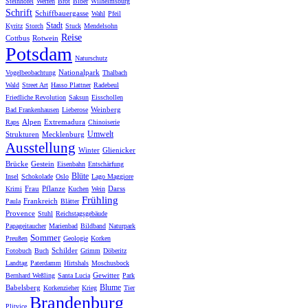
Steinhöfel
Werfen
Brot
Biber
Wilhelmsburg
Schrift
Schiffbauergasse
Wahl
Pfeil
Stadt
Kyritz
Storch
Stuck
Mendelsohn
Reise
Cottbus
Rotwein
Potsdam
Naturschutz
Nationalpark
Vogelbeobachtung
Thalbach
Wald
Street Art
Hasso Plattner
Radebeul
Friedliche Revolution
Saksun
Eisschollen
Weinberg
Bad Frankenhausen
Lieberose
Alpen
Extremadura
Raps
Chinoiserie
Umwelt
Strukturen
Mecklenburg
Ausstellung
Winter
Glienicker
Brücke
Gestein
Eisenbahn
Entschärfung
Blüte
Insel
Schokolade
Oslo
Lago Maggiore
Frau
Pflanze
Darss
Krimi
Kuchen
Wein
Frühling
Frankreich
Paula
Blätter
Provence
Stuhl
Reichstagsgebäude
Papageitaucher
Marienbad
Bildband
Naturpark
Sommer
Preußen
Geologie
Korken
Schilder
Fotobuch
Buch
Grimm
Döberitz
Landtag
Paterdamm
Hirtshals
Moschusbock
Gewitter
Bernhard Weßling
Santa Lucia
Park
Blume
Babelsberg
Korkenzieher
Krieg
Tier
Brandenburg
Plitvice