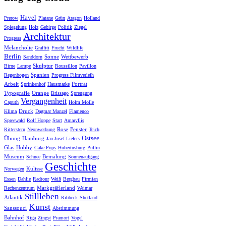
Havel
Prerow
Platane
Grün
Aragon
Holland
Spiegelung
Holz
Gebirge
Politik
Ziegel
Architektur
Progress
Melancholie
Graffiti
Frucht
Wildlife
Berlin
Sonne
Wettbewerb
Sanddorn
Skulptur
Birne
Lampe
Roussillon
Pavillon
Spanien
Regenbogen
Progress Filmverleih
Arbeit
Porträt
Sprinkenhof
Hausmarke
Typografie
Orange
Brissago
Sprengung
Vergangenheit
Caputh
Holm Molle
Druck
Klima
Dagmar Manzel
Flamenco
Spreewald
Rolf Hoppe
Start
Amaryllis
Rose
Fenster
Ritterstern
Neonwerbung
Teich
Ostsee
Übung
Hamburg
Jan Josef Liefers
Glas
Hobby
Cake Pops
Hubertusburg
Puffin
Museum
Bemalung
Schnee
Sonnenaufgang
Geschichte
Kulisse
Norwegen
Essen
Dahlie
Radtour
Weiß
Bergbau
Firmian
Markgräflerland
Rechenzentrum
Weimar
Stillleben
Atlantik
Ribbeck
Shetland
Kunst
Sanssouci
Abstimmung
Bahnhof
Riga
Zingst
Pramort
Vogel