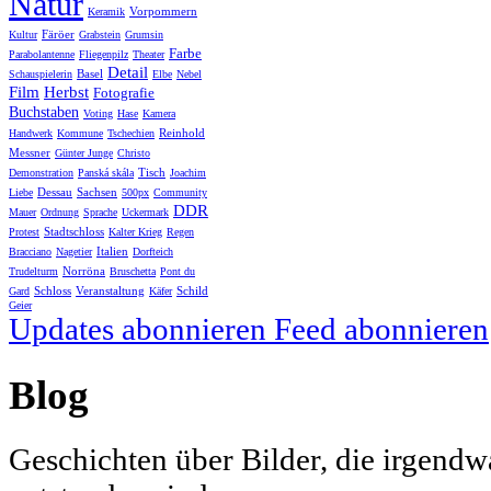
Natur
Vorpommern
Keramik
Färöer
Kultur
Grabstein
Grumsin
Farbe
Parabolantenne
Fliegenpilz
Theater
Detail
Basel
Schauspielerin
Elbe
Nebel
Film
Herbst
Fotografie
Buchstaben
Voting
Hase
Kamera
Reinhold
Handwerk
Kommune
Tschechien
Messner
Günter Junge
Christo
Tisch
Demonstration
Panská skála
Joachim
Dessau
Sachsen
Liebe
500px
Community
DDR
Mauer
Ordnung
Sprache
Uckermark
Stadtschloss
Protest
Kalter Krieg
Regen
Italien
Bracciano
Nagetier
Dorfteich
Norröna
Trudelturm
Bruschetta
Pont du
Schloss
Veranstaltung
Schild
Gard
Käfer
Geier
Updates abonnieren
Feed abonnieren
Blog
Geschichten über Bilder, die irgendw