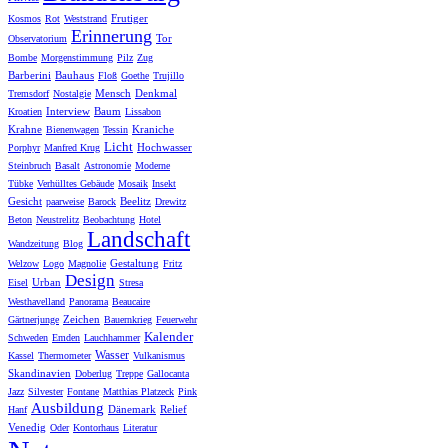
Frutiger
Kosmos
Rot
Weststrand
Erinnerung
Tor
Observatorium
Bombe
Morgenstimmung
Pilz
Zug
Barberini
Bauhaus
Floß
Goethe
Trujillo
Mensch
Denkmal
Tremsdorf
Nostalgie
Interview
Baum
Kroatien
Lissabon
Krahne
Kraniche
Bienenwagen
Tessin
Licht
Hochwasser
Porphyr
Manfred Krug
Steinbruch
Basalt
Astronomie
Moderne
Tübke
Verhülltes Gebäude
Mosaik
Insekt
Gesicht
Beelitz
paarweise
Barock
Drewitz
Beton
Neustrelitz
Beobachtung
Hotel
Landschaft
Wandzeitung
Blog
Gestaltung
Welzow
Logo
Magnolie
Fritz
Design
Urban
Eisel
Stresa
Westhavelland
Panorama
Beaucaire
Zeichen
Gärtnerjunge
Bauernkrieg
Feuerwehr
Kalender
Schweden
Emden
Lauchhammer
Wasser
Kassel
Thermometer
Vulkanismus
Skandinavien
Doberlug
Treppe
Gallocanta
Jazz
Silvester
Fontane
Matthias Platzeck
Pink
Ausbildung
Dänemark
Relief
Hanf
Venedig
Oder
Kontorhaus
Literatur