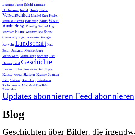
Schild
Bracciano
Puffin
Hirtshals
Hochwasser
Relief
Druck
Blätter
Vergangenheit
Manfred Krug
Kuchen
Wasser
Hamburg
Baum
Matthias Platzeck
Ausbildung
Venedig
Holland
Lago
Blume
Sonne
Maggiore
Westhavelland
Community
Riga
Hausmarke
Geologie
Landschaft
Rotwein
Hase
Denkmal
Mecklenburg
Essen
Wettbewerb
Sachsen
Günter Junge
Hanf
Geschichte
Dessau
Hotel
Flamenco
Biber
Eisschollen
Rolf Hoppe
Kulisse
Skulptur
Krahne
Spanien
Prerow
Käfer
Shetland
Bauernkrieg
Paterdamm
Rechenzentrum
Marienbad
Friedliche
Revolution
Updates abonnieren
Feed abonnieren
Blog
Geschichten über Bilder, die irgendw