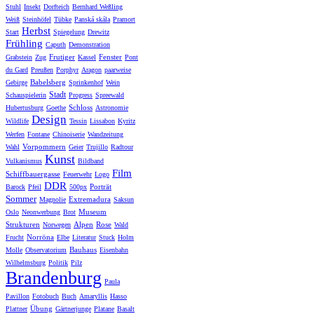
Stuhl
Insekt
Dorfteich
Bernhard Weßling
Weiß
Steinhöfel
Tübke
Panská skála
Pramort
Herbst
Start
Spiegelung
Drewitz
Frühling
Caputh
Demonstration
Frutiger
Fenster
Grabstein
Zug
Kassel
Pont
du Gard
Preußen
Porphyr
Aragon
paarweise
Babelsberg
Gebirge
Sprinkenhof
Wein
Stadt
Schauspielerin
Progress
Spreewald
Schloss
Hubertusburg
Goethe
Astronomie
Design
Wildlife
Tessin
Lissabon
Kyritz
Werfen
Fontane
Chinoiserie
Wandzeitung
Vorpommern
Wahl
Geier
Trujillo
Radtour
Kunst
Vulkanismus
Bildband
Film
Schiffbauergasse
Feuerwehr
Logo
DDR
Porträt
Barock
Pfeil
500px
Sommer
Extremadura
Magnolie
Saksun
Museum
Oslo
Neonwerbung
Brot
Strukturen
Alpen
Rose
Norwegen
Wald
Norröna
Frucht
Elbe
Literatur
Stuck
Holm
Bauhaus
Molle
Observatorium
Eisenbahn
Wilhelmsburg
Politik
Pilz
Brandenburg
Paula
Pavillon
Fotobuch
Buch
Amaryllis
Hasso
Übung
Plattner
Gärtnerjunge
Platane
Basalt