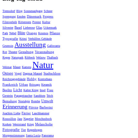
Tremsdorf
Blog
Sonnenaufgang
Schnee
Dänemark
Sprengung
Emden
Progress
Filmverleih
Ritterstern
Protest
Kultur
Basel
Glas
Silvester
Lieberose
Uckermark
Blüte
Orange
Pflanze
Park
Nebel
Kosmos
Typografie
Krimi
Verhülltes Gebäude
Ausstellung
Grumsin
Gallocanta
Gestaltung
Veranstaltung
Rot
Theater
Regen
Naturpark
Ribbeck
Welzow
Thalbach
Natur
Weimar
Mauer
Kamera
Ostsee
Stadtschloss
Vogel
Dagmar Manzel
Hobby
Reichstagsgebäude
Kontorhaus
Frankreich
Urban
Brissago
Keramik
Licht
Beelitz
Frau
Kalter Krieg
Insel
Gestein
Papageitaucher
Sanddorn
Teich
Umwelt
Bemalung
Nostalgie
Bombe
Erinnerung
Barberini
Plitvice
Färöer
Joachim Liebe
Lauchhammer
Roussillon
Jazz
Nagetier
Moschusbock
Melancholie
Korken
Weststrand
Krieg
Fotografie
Tier
Regenbogen
Morgenstimmung
Santa Lucia
Panorama