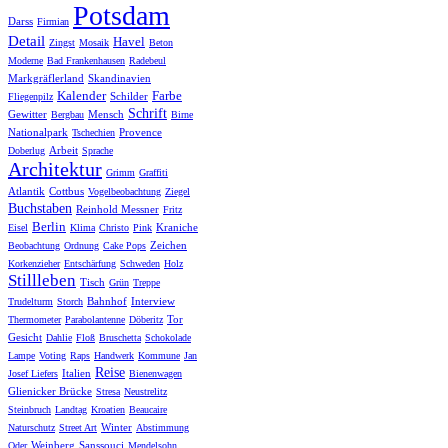
Potsdam
Darss
Firmian
Detail
Havel
Zingst
Mosaik
Beton
Moderne
Bad Frankenhausen
Radebeul
Markgräflerland
Skandinavien
Kalender
Farbe
Schilder
Fliegenpilz
Schrift
Gewitter
Mensch
Bergbau
Birne
Nationalpark
Provence
Tschechien
Arbeit
Doberlug
Sprache
Architektur
Grimm
Graffiti
Atlantik
Cottbus
Vogelbeobachtung
Ziegel
Buchstaben
Reinhold Messner
Fritz
Berlin
Kraniche
Eisel
Klima
Christo
Pink
Zeichen
Beobachtung
Ordnung
Cake Pops
Korkenzieher
Entschärfung
Schweden
Holz
Stillleben
Tisch
Grün
Treppe
Bahnhof
Interview
Trudelturm
Storch
Tor
Thermometer
Parabolantenne
Döberitz
Gesicht
Dahlie
Floß
Bruschetta
Schokolade
Lampe
Voting
Raps
Handwerk
Kommune
Jan
Reise
Italien
Josef Liefers
Bienenwagen
Glienicker Brücke
Stresa
Neustrelitz
Steinbruch
Landtag
Kroatien
Beaucaire
Winter
Naturschutz
Street Art
Abstimmung
Weinberg
Sanssouci
Oder
Mendelsohn