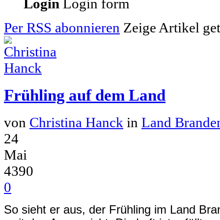
Login
Login form
Per RSS abonnieren
Zeige Artikel ge
Frühling auf dem Land
von
Christina Hanck
in
Land Brande
24
Mai
4390
0
So sieht er aus, der Frühling im Land Br