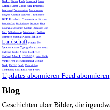
Beelitz
Tisch
Sanssouci
Platane
Beton
Cottbus
Storch
Goethe
Krieg
Bruschetta
Weststrand
Demonstration
Lauchhammer
Progress
Grumsin
paarweise
Thermometer
Blüte
Veranstaltung
Regenbogen
Silvester
Pont du Gard
Beobachtung
Doberlug
Hase
Gestein
Panorama
Steinbruch
Beaucaire
Brot
Buch
Wilhelmsburg
Wandzeitung
Pavillon
Schilder
Tremsdorf
Matthias Platzeck
Landschaft
Tor
Plitvice
Spanien
Typografie
Arbeit
Kuchen
Vogel
Frankreich
Radebeul
Graffiti
Schnee
Frühling
Atlantik
Shetland
Holm Molle
Wettbewerb
Morgenstimmung
Porphyr
Berlin
Tessin
Insekt
Entschärfung
Community
Santa Lucia
Floß
Prerow
Updates abonnieren
Feed abonnieren
Blog
Geschichten über Bilder, die irgendw