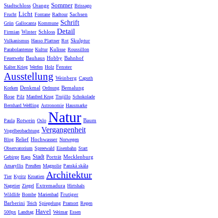
Sommer
Stadtschloss
Orange
Brissago
Licht
Sachsen
Frucht
Fontane
Radtour
Schrift
Grün
Gallocanta
Kommune
Detail
Winter
Schloss
Firmian
Skulptur
Vulkanismus
Hasso Plattner
Rot
Kulisse
Parabolantenne
Kultur
Roussillon
Bauhaus
Hobby
Bahnhof
Feuerwehr
Fenster
Kalter Krieg
Werfen
Holz
Ausstellung
Weinberg
Caputh
Denkmal
Bemalung
Korken
Ordnung
Rose
Pilz
Manfred Krug
Trujillo
Schokolade
Bernhard Weßling
Astronomie
Hausmarke
Natur
Rotwein
Baum
Paula
Oslo
Vergangenheit
Vogelbeobachtung
Relief
Hochwasser
Blog
Norwegen
Observatorium
Spreewald
Eisenbahn
Start
Stadt
Porträt
Mecklenburg
Gebirge
Raps
Amaryllis
Preußen
Magnolie
Panská skála
Architektur
Tier
Kyritz
Kroatien
Extremadura
Nagetier
Ziegel
Hirtshals
Frutiger
Wildlife
Bombe
Marienbad
Barberini
Teich
Spiegelung
Pramort
Regen
Havel
500px
Landtag
Weimar
Essen