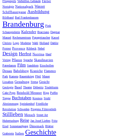
Färöer
Fliegenpilz
Verhülltes Gebäude
Wasser
Nationalpark
Nostalgie
Ausbildung
Schiffbauergasse
Bildband
Bad Frankenhausen
Brandenburg
Pink
Kalender
Schauspielerin
Bracciano
Dagmar
Manzel
Rechenzentrum
Papageitaucher
Kassel
Christo
Logo
Moderne
Wahl
Holland
Dahlie
Provence
Protest
Ribbeck
Nebel
Design
Herbst
Norröna
Hanf
Pflanze
Skandinavien
Voting
Sprache
Film
Paterdamm
Sanddorn
Eisschollen
Dessau
Babelsberg
Kraniche
Flamenco
Park
Kamera
Bauernkrieg
Pfeil
Mauer
Gestaltung
Gesicht
Lissabon
Stresa
Basel
Geologie
Theater
Döberitz
Trudelturm
Reinhold Messner
Cake Pops
Riga
Puffin
Buchstaben
Treppe
Kosmos
Stuhl
Abstimmung
Sprinkenhof
Friedliche
Revolution
Schweden
Progress Filmverleih
Stillleben
Mensch
Street Art
Reise
Hubertusburg
Jan Josef Liefers
Fritz
Dänemark
Eisel
Sonnenaufgang
Blätter
Geschichte
Italien
Grabstein