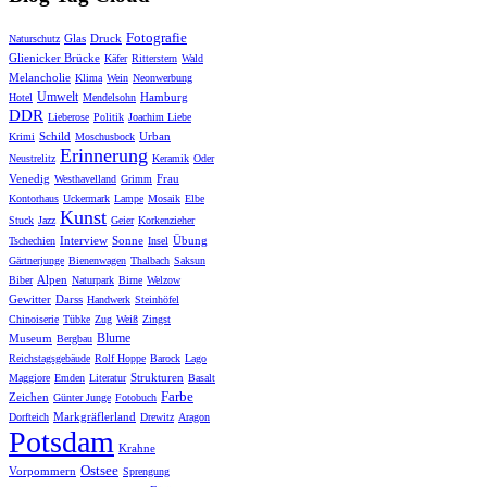
Fotografie
Glas
Druck
Naturschutz
Glienicker Brücke
Käfer
Ritterstern
Wald
Melancholie
Klima
Wein
Neonwerbung
Umwelt
Hamburg
Hotel
Mendelsohn
DDR
Lieberose
Politik
Joachim Liebe
Schild
Urban
Krimi
Moschusbock
Erinnerung
Neustrelitz
Keramik
Oder
Venedig
Frau
Westhavelland
Grimm
Kontorhaus
Uckermark
Lampe
Mosaik
Elbe
Kunst
Stuck
Jazz
Geier
Korkenzieher
Interview
Sonne
Übung
Tschechien
Insel
Gärtnerjunge
Bienenwagen
Thalbach
Saksun
Alpen
Biber
Naturpark
Birne
Welzow
Gewitter
Darss
Handwerk
Steinhöfel
Chinoiserie
Tübke
Zug
Weiß
Zingst
Blume
Museum
Bergbau
Reichstagsgebäude
Rolf Hoppe
Barock
Lago
Strukturen
Maggiore
Emden
Literatur
Basalt
Farbe
Zeichen
Günter Junge
Fotobuch
Markgräflerland
Dorfteich
Drewitz
Aragon
Potsdam
Krahne
Ostsee
Vorpommern
Sprengung