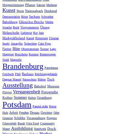
Pflanze
Morgenstimmung
Saksun
Moderne
Kunst
Nationalpark
Denkmal
Tessin
Sachsen
Demonstration
Birne
Schweden
Babelsberg
Glienicker Brücke
Werfen
Vorpommern
Übung
Sprache
Buch
Melancholie
Lieberose
Rot
Jazz
Markgräflerland
Kassel
Ritterstern
Firmian
Insekt
Amaryllis
Tschechien
Cake Pops
Blüte
Färöer
Sonne
Observatorium
Lago
Maggiore
Bruschetta
Kosmos
Bienenwagen
Stuhl
Magnolie
Brandenburg
Paterdamm
Bauhaus
Fotobuch
Pfeil
Reichstagsgebäude
Tisch
Dagmar Manzel
Naturschutz
Blätter
Ausstellung
Bahnhof
Museum
Vergangenheit
Fotografie
Plitvice
Sommer
Krahne
Gestaltung
Kultur
Potsdam
Panská skála
Beton
Arbeit
Dessau
Gewitter
Holz
Preußen
Oder
Schilder
Veranstaltung
Grumsin
Progress
Filmverleih
Basalt
Fritz Eisel
Community
Ausbildung
Druck
Mauer
Handwerk
Herbst