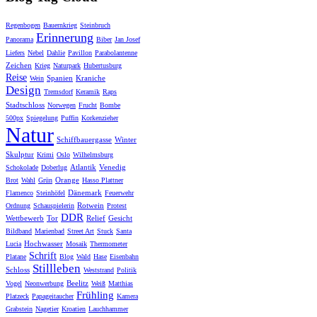
Regenbogen
Bauernkrieg
Steinbruch
Erinnerung
Panorama
Biber
Jan Josef
Liefers
Nebel
Dahlie
Pavillon
Parabolantenne
Zeichen
Krieg
Naturpark
Hubertusburg
Reise
Spanien
Kraniche
Wein
Design
Tremsdorf
Keramik
Raps
Stadtschloss
Norwegen
Frucht
Bombe
500px
Spiegelung
Puffin
Korkenzieher
Natur
Schiffbauergasse
Winter
Skulptur
Krimi
Oslo
Wilhelmsburg
Atlantik
Venedig
Schokolade
Doberlug
Orange
Brot
Wahl
Grün
Hasso Plattner
Dänemark
Flamenco
Steinhöfel
Feuerwehr
Rotwein
Ordnung
Schauspielerin
Protest
DDR
Wettbewerb
Tor
Relief
Gesicht
Bildband
Marienbad
Street Art
Stuck
Santa
Hochwasser
Lucia
Mosaik
Thermometer
Schrift
Platane
Blog
Wald
Hase
Eisenbahn
Stillleben
Schloss
Weststrand
Politik
Beelitz
Vogel
Neonwerbung
Weiß
Matthias
Frühling
Platzeck
Papageitaucher
Kamera
Grabstein
Nagetier
Kroatien
Lauchhammer