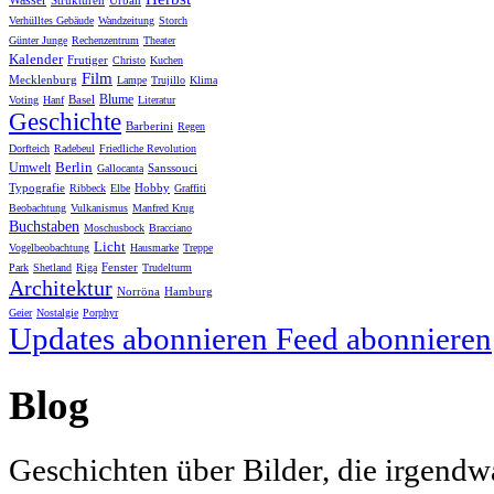
Wasser
Strukturen
Urban
Verhülltes Gebäude
Wandzeitung
Storch
Günter Junge
Rechenzentrum
Theater
Kalender
Frutiger
Christo
Kuchen
Film
Mecklenburg
Lampe
Trujillo
Klima
Blume
Basel
Voting
Hanf
Literatur
Geschichte
Barberini
Regen
Dorfteich
Radebeul
Friedliche Revolution
Berlin
Umwelt
Sanssouci
Gallocanta
Typografie
Hobby
Ribbeck
Elbe
Graffiti
Beobachtung
Vulkanismus
Manfred Krug
Buchstaben
Moschusbock
Bracciano
Licht
Vogelbeobachtung
Hausmarke
Treppe
Fenster
Park
Shetland
Riga
Trudelturm
Architektur
Norröna
Hamburg
Geier
Nostalgie
Porphyr
Updates abonnieren
Feed abonnieren
Blog
Geschichten über Bilder, die irgendw