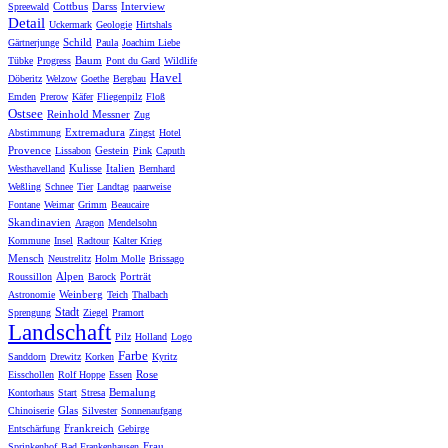
Cottbus
Darss
Interview
Spreewald
Detail
Uckermark
Geologie
Hirtshals
Schild
Gärtnerjunge
Paula
Joachim Liebe
Baum
Tübke
Progress
Pont du Gard
Wildlife
Havel
Döberitz
Welzow
Goethe
Bergbau
Emden
Prerow
Käfer
Fliegenpilz
Floß
Ostsee
Reinhold Messner
Zug
Extremadura
Abstimmung
Zingst
Hotel
Provence
Gestein
Lissabon
Pink
Caputh
Kulisse
Italien
Westhavelland
Bernhard
Weßling
Schnee
Tier
Landtag
paarweise
Fontane
Weimar
Grimm
Beaucaire
Skandinavien
Aragon
Mendelsohn
Kommune
Insel
Radtour
Kalter Krieg
Mensch
Neustrelitz
Holm Molle
Brissago
Alpen
Porträt
Roussillon
Barock
Weinberg
Astronomie
Teich
Thalbach
Stadt
Sprengung
Ziegel
Pramort
Landschaft
Pilz
Holland
Logo
Farbe
Sanddorn
Drewitz
Korken
Kyritz
Rose
Eisschollen
Rolf Hoppe
Essen
Bemalung
Kontorhaus
Start
Stresa
Glas
Chinoiserie
Silvester
Sonnenaufgang
Frankreich
Entschärfung
Gebirge
Frau
Sprinkenhof
Bad Frankenhausen