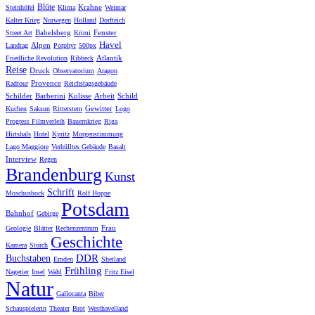
Blüte
Krahne
Steinhöfel
Klima
Weimar
Kalter Krieg
Norwegen
Holland
Dorfteich
Babelsberg
Fenster
Street Art
Krimi
Havel
Alpen
Landtag
Porphyr
500px
Atlantik
Friedliche Revolution
Ribbeck
Reise
Druck
Observatorium
Aragon
Provence
Radtour
Reichstagsgebäude
Schilder
Barberini
Kulisse
Arbeit
Schild
Gewitter
Kuchen
Saksun
Ritterstern
Logo
Progress Filmverleih
Bauernkrieg
Riga
Hirtshals
Hotel
Kyritz
Morgenstimmung
Lago Maggiore
Verhülltes Gebäude
Basalt
Interview
Regen
Brandenburg
Kunst
Schrift
Moschusbock
Rolf Hoppe
Potsdam
Bahnhof
Gebirge
Frau
Geologie
Blätter
Rechenzentrum
Geschichte
Kamera
Storch
DDR
Buchstaben
Emden
Shetland
Frühling
Nagetier
Insel
Wahl
Fritz Eisel
Natur
Gallocanta
Biber
Schauspielerin
Theater
Brot
Westhavelland