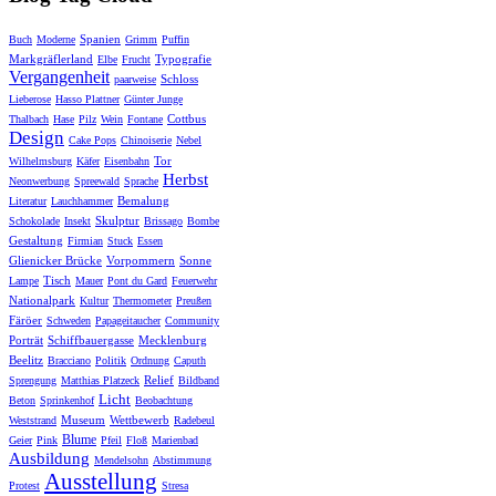
Spanien
Buch
Moderne
Grimm
Puffin
Markgräflerland
Typografie
Elbe
Frucht
Vergangenheit
Schloss
paarweise
Lieberose
Hasso Plattner
Günter Junge
Cottbus
Thalbach
Hase
Pilz
Wein
Fontane
Design
Cake Pops
Chinoiserie
Nebel
Tor
Wilhelmsburg
Käfer
Eisenbahn
Herbst
Neonwerbung
Spreewald
Sprache
Bemalung
Literatur
Lauchhammer
Skulptur
Schokolade
Insekt
Brissago
Bombe
Gestaltung
Firmian
Stuck
Essen
Glienicker Brücke
Vorpommern
Sonne
Tisch
Lampe
Mauer
Pont du Gard
Feuerwehr
Nationalpark
Kultur
Thermometer
Preußen
Färöer
Schweden
Papageitaucher
Community
Porträt
Schiffbauergasse
Mecklenburg
Beelitz
Bracciano
Politik
Ordnung
Caputh
Relief
Sprengung
Matthias Platzeck
Bildband
Licht
Beton
Sprinkenhof
Beobachtung
Museum
Wettbewerb
Weststrand
Radebeul
Blume
Geier
Pink
Pfeil
Floß
Marienbad
Ausbildung
Mendelsohn
Abstimmung
Ausstellung
Protest
Stresa