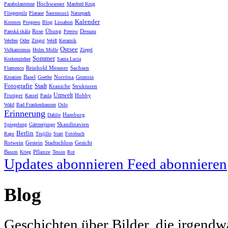
Hochwasser
Parabolantenne
Manfred Krug
Sanssouci
Fliegenpilz
Platane
Naturpark
Kalender
Kosmos
Progress
Blog
Lissabon
Rose
Übung
Dessau
Panská skála
Prerow
Werfen
Oder
Zingst
Weiß
Keramik
Ostsee
Vulkanismus
Holm Molle
Ziegel
Sommer
Korkenzieher
Santa Lucia
Reinhold Messner
Sachsen
Flamenco
Basel
Norröna
Kroatien
Goethe
Grumsin
Fotografie
Stadt
Kraniche
Strukturen
Umwelt
Frutiger
Hobby
Kassel
Paula
Wald
Bad Frankenhausen
Oslo
Erinnerung
Hamburg
Dahlie
Skandinavien
Spiegelung
Gärtnerjunge
Berlin
Raps
Trujillo
Start
Fotobuch
Rotwein
Gestein
Stadtschloss
Gesicht
Baum
Pflanze
Krieg
Tessin
Rot
Updates abonnieren
Feed abonnieren
Blog
Geschichten über Bilder, die irgendw