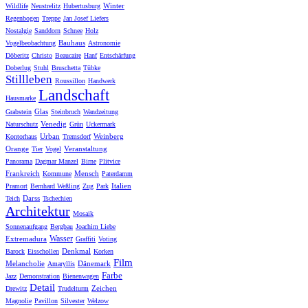
Winter
Wildlife
Neustrelitz
Hubertusburg
Regenbogen
Treppe
Jan Josef Liefers
Nostalgie
Sanddorn
Schnee
Holz
Bauhaus
Vogelbeobachtung
Astronomie
Döberitz
Christo
Beaucaire
Hanf
Entschärfung
Doberlug
Stuhl
Bruschetta
Tübke
Stillleben
Roussillon
Handwerk
Landschaft
Hausmarke
Glas
Grabstein
Steinbruch
Wandzeitung
Venedig
Naturschutz
Grün
Uckermark
Urban
Weinberg
Kontorhaus
Tremsdorf
Orange
Veranstaltung
Tier
Vogel
Panorama
Dagmar Manzel
Birne
Plitvice
Frankreich
Mensch
Kommune
Paterdamm
Italien
Pramort
Bernhard Weßling
Zug
Park
Darss
Teich
Tschechien
Architektur
Mosaik
Sonnenaufgang
Bergbau
Joachim Liebe
Wasser
Extremadura
Graffiti
Voting
Denkmal
Barock
Eisschollen
Korken
Film
Melancholie
Dänemark
Amaryllis
Farbe
Jazz
Demonstration
Bienenwagen
Detail
Zeichen
Drewitz
Trudelturm
Magnolie
Pavillon
Silvester
Welzow