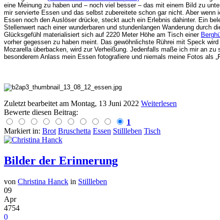
eine Meinung zu haben und – noch viel besser – das mit einem Bild zu unterm
mir servierte Essen und das selbst zubereitete schon gar nicht. Aber wenn i
Essen noch den Auslöser drücke, steckt auch ein Erlebnis dahinter. Ein b
Stellenwert nach einer wunderbaren und stundenlangen Wanderung durch die
Glücksgefühl materialisiert sich auf 2220 Meter Höhe am Tisch einer
Berghü
vorher gegessen zu haben meint. Das gewöhnlichste Rührei mit Speck wird
Mozarella überbacken, wird zur Verheißung. Jedenfalls maße ich mir an zu 
besonderem Anlass mein Essen fotografiere und niemals meine Fotos als „
Zuletzt bearbeitet am
Montag, 13 Juni 2022
Weiterlesen
Bewerte diesen Beitrag:
1
Markiert in:
Brot
Bruschetta
Essen
Stillleben
Tisch
Bilder der Erinnerung
von
Christina Hanck
in
Stillleben
09
Apr
4754
0