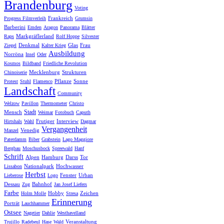
Brandenburg
Voting
Frankreich
Progress Filmverleih
Grumsin
Barberini
Emden
Aragon
Panorama
Blätter
Markgräflerland
Raps
Rolf Hoppe
Silvester
Denkmal
Glas
Frau
Ziegel
Kalter Krieg
Ausbildung
Norröna
Insel
Oder
Kosmos
Bildband
Friedliche Revolution
Mecklenburg
Strukturen
Chinoiserie
Pflanze
Sonne
Protest
Stuhl
Flamenco
Landschaft
Community
Welzow
Pavillon
Thermometer
Christo
Stadt
Mensch
Weimar
Fotobuch
Caputh
Frutiger
Interview
Hirtshals
Wahl
Dagmar
Vergangenheit
Venedig
Manzel
Paterdamm
Biber
Grabstein
Lago Maggiore
Bergbau
Moschusbock
Spreewald
Hanf
Schrift
Alpen
Hamburg
Darss
Tor
Nationalpark
Hochwasser
Lissabon
Herbst
Fenster
Urban
Lieberose
Logo
Dessau
Bahnhof
Zug
Jan Josef Liefers
Farbe
Hobby
Zeichen
Holm Molle
Stresa
Erinnerung
Porträt
Lauchhammer
Ostsee
Nagetier
Dahlie
Westhavelland
Veranstaltung
Trujillo
Radebeul
Hase
Wald