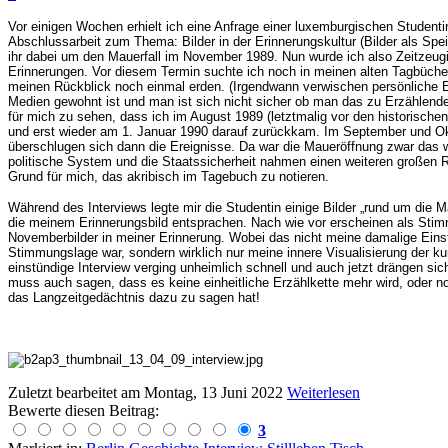
Vor einigen Wochen erhielt ich eine Anfrage einer luxemburgischen Studentin,
Abschlussarbeit zum Thema: Bilder in der Erinnerungskultur (Bilder als Speic
ihr dabei um den Mauerfall im November 1989. Nun wurde ich also Zeitzeug
Erinnerungen. Vor diesem Termin suchte ich noch in meinen alten Tagbücher
meinen Rückblick noch einmal erden. (Irgendwann verwischen persönliche E
Medien gewohnt ist und man ist sich nicht sicher ob man das zu Erzählende 
für mich zu sehen, dass ich im August 1989 (letztmalig vor den historisch
und erst wieder am 1. Januar 1990 darauf zurückkam. Im September und Okto
überschlugen sich dann die Ereignisse. Da war die Maueröffnung zwar das 
politische System und die Staatssicherheit nahmen einen weiteren großen 
Grund für mich, das akribisch im Tagebuch zu notieren.
Während des Interviews legte mir die Studentin einige Bilder „rund um die M
die meinem Erinnerungsbild entsprachen. Nach wie vor erscheinen als Sti
Novemberbilder in meiner Erinnerung. Wobei das nicht meine damalige Eins
Stimmungslage war, sondern wirklich nur meine innere Visualisierung der k
einstündige Interview verging unheimlich schnell und auch jetzt drängen si
muss auch sagen, dass es keine einheitliche Erzählkette mehr wird, oder n
das Langzeitgedächtnis dazu zu sagen hat!
Zuletzt bearbeitet am
Montag, 13 Juni 2022
Weiterlesen
Bewerte diesen Beitrag:
3