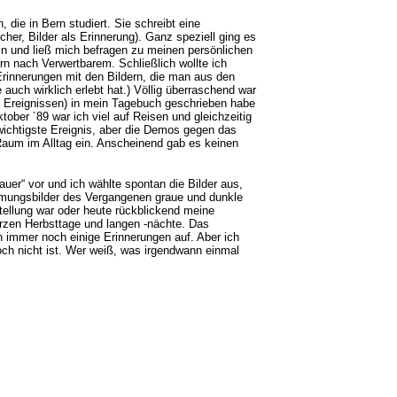
 die in Bern studiert. Sie schreibt eine
her, Bilder als Erinnerung). Ganz speziell ging es
in und ließ mich befragen zu meinen persönlichen
n nach Verwertbarem. Schließlich wollte ich
rinnerungen mit den Bildern, die man aus den
auch wirklich erlebt hat.) Völlig überraschend war
en Ereignissen) in mein Tagebuch geschrieben habe
ber ´89 war ich viel auf Reisen und gleichzeitig
wichtigste Ereignis, aber die Demos gegen das
Raum im Alltag ein. Anscheinend gab es keinen
auer“ vor und ich wählte spontan die Bilder aus,
mmungsbilder des Vergangenen graue und dunkle
tellung war oder heute rückblickend meine
urzen Herbsttage und langen -nächte. Das
ch immer noch einige Erinnerungen auf. Aber ich
och nicht ist. Wer weiß, was irgendwann einmal