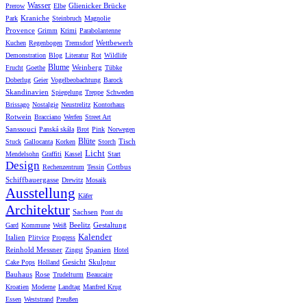
Wasser
Glienicker Brücke
Prerow
Elbe
Kraniche
Park
Steinbruch
Magnolie
Provence
Grimm
Krimi
Parabolantenne
Wettbewerb
Kuchen
Regenbogen
Tremsdorf
Demonstration
Blog
Literatur
Rot
Wildlife
Blume
Weinberg
Frucht
Goethe
Tübke
Doberlug
Geier
Vogelbeobachtung
Barock
Skandinavien
Spiegelung
Treppe
Schweden
Brissago
Nostalgie
Neustrelitz
Kontorhaus
Rotwein
Bracciano
Werfen
Street Art
Sanssouci
Panská skála
Brot
Pink
Norwegen
Blüte
Tisch
Stuck
Gallocanta
Korken
Storch
Licht
Mendelsohn
Graffiti
Kassel
Start
Design
Cottbus
Rechenzentrum
Tessin
Schiffbauergasse
Drewitz
Mosaik
Ausstellung
Käfer
Architektur
Sachsen
Pont du
Beelitz
Gestaltung
Gard
Kommune
Weiß
Kalender
Italien
Plitvice
Progress
Reinhold Messner
Spanien
Zingst
Hotel
Gesicht
Skulptur
Cake Pops
Holland
Bauhaus
Rose
Trudelturm
Beaucaire
Kroatien
Moderne
Landtag
Manfred Krug
Essen
Weststrand
Preußen