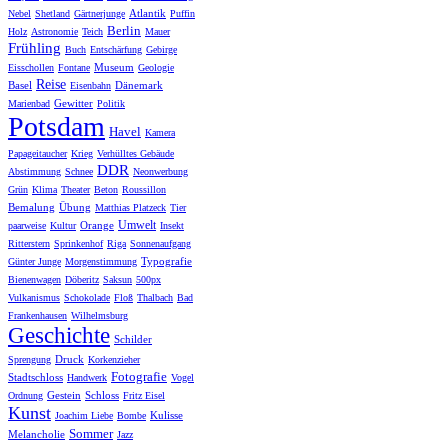
Atlantik
Nebel
Shetland
Gärtnerjunge
Puffin
Berlin
Holz
Astronomie
Teich
Mauer
Frühling
Buch
Entschärfung
Gebirge
Museum
Eisschollen
Fontane
Geologie
Reise
Basel
Dänemark
Eisenbahn
Gewitter
Marienbad
Politik
Potsdam
Havel
Kamera
Papageitaucher
Krieg
Verhülltes Gebäude
DDR
Abstimmung
Schnee
Neonwerbung
Grün
Klima
Theater
Beton
Roussillon
Bemalung
Übung
Matthias Platzeck
Tier
Umwelt
Orange
paarweise
Kultur
Insekt
Ritterstern
Sprinkenhof
Riga
Sonnenaufgang
Typografie
Günter Junge
Morgenstimmung
Bienenwagen
Döberitz
Saksun
500px
Vulkanismus
Schokolade
Floß
Thalbach
Bad
Frankenhausen
Wilhelmsburg
Geschichte
Schilder
Druck
Sprengung
Korkenzieher
Fotografie
Stadtschloss
Handwerk
Vogel
Gestein
Schloss
Ordnung
Fritz Eisel
Kunst
Kulisse
Joachim Liebe
Bombe
Sommer
Melancholie
Jazz