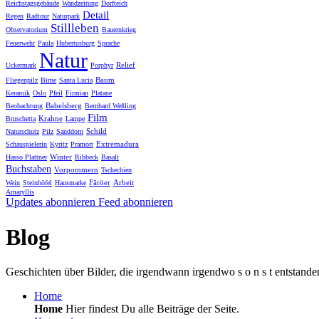
Reichstagsgebäude
Wandzeitung
Dorfteich
Detail
Regen
Radtour
Naturpark
Stillleben
Observatorium
Bauernkrieg
Feuerwehr
Paula
Hubertusburg
Sprache
Natur
Relief
Uckermark
Porphyr
Baum
Fliegenpilz
Birne
Santa Lucia
Keramik
Oslo
Pfeil
Firmian
Platane
Babelsberg
Beobachtung
Bernhard Weßling
Film
Krahne
Bruschetta
Lampe
Schild
Naturschutz
Pilz
Sanddorn
Extremadura
Schauspielerin
Kyritz
Pramort
Winter
Hasso Plattner
Ribbeck
Basalt
Buchstaben
Vorpommern
Tschechien
Färöer
Arbeit
Wein
Steinhöfel
Hausmarke
Amaryllis
Updates abonnieren
Feed abonnieren
Blog
Geschichten über Bilder, die irgendwann irgendwo s o n s t entstande
Home
Home
Hier findest Du alle Beiträge der Seite.