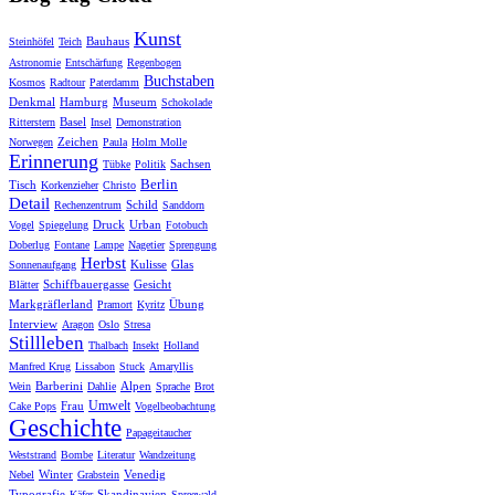
Kunst
Bauhaus
Steinhöfel
Teich
Astronomie
Entschärfung
Regenbogen
Buchstaben
Kosmos
Radtour
Paterdamm
Denkmal
Hamburg
Museum
Schokolade
Basel
Ritterstern
Insel
Demonstration
Zeichen
Norwegen
Paula
Holm Molle
Erinnerung
Sachsen
Tübke
Politik
Berlin
Tisch
Korkenzieher
Christo
Detail
Schild
Rechenzentrum
Sanddorn
Druck
Urban
Vogel
Spiegelung
Fotobuch
Doberlug
Fontane
Lampe
Nagetier
Sprengung
Herbst
Kulisse
Glas
Sonnenaufgang
Schiffbauergasse
Gesicht
Blätter
Markgräflerland
Übung
Pramort
Kyritz
Interview
Aragon
Oslo
Stresa
Stillleben
Thalbach
Insekt
Holland
Manfred Krug
Lissabon
Stuck
Amaryllis
Barberini
Alpen
Wein
Dahlie
Sprache
Brot
Umwelt
Frau
Cake Pops
Vogelbeobachtung
Geschichte
Papageitaucher
Weststrand
Bombe
Literatur
Wandzeitung
Winter
Venedig
Nebel
Grabstein
Typografie
Skandinavien
Käfer
Spreewald