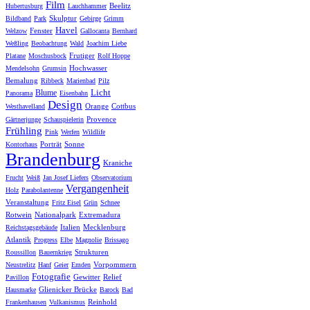
Film
Beelitz
Hubertusburg
Lauchhammer
Skulptur
Bildband
Park
Gebirge
Grimm
Havel
Fenster
Welzow
Gallocanta
Bernhard
Weßling
Beobachtung
Wald
Joachim Liebe
Frutiger
Platane
Moschusbock
Rolf Hoppe
Hochwasser
Mendelsohn
Grumsin
Bemalung
Ribbeck
Marienbad
Pilz
Licht
Blume
Panorama
Eisenbahn
Design
Orange
Cottbus
Westhavelland
Provence
Gärtnerjunge
Schauspielerin
Frühling
Pink
Werfen
Wildlife
Porträt
Sonne
Kontorhaus
Brandenburg
Kraniche
Frucht
Weiß
Jan Josef Liefers
Observatorium
Vergangenheit
Holz
Parabolantenne
Veranstaltung
Fritz Eisel
Grün
Schnee
Rotwein
Nationalpark
Extremadura
Italien
Mecklenburg
Reichstagsgebäude
Atlantik
Progress
Elbe
Magnolie
Brissago
Strukturen
Roussillon
Bauernkrieg
Vorpommern
Neustrelitz
Hanf
Geier
Emden
Fotografie
Gewitter
Relief
Pavillon
Glienicker Brücke
Hausmarke
Barock
Bad
Reinhold
Frankenhausen
Vulkanismus