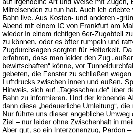
auf irgendeine Art und Weise mit Zügen,
Mitreisenden zu tun hat. Auch ich erlebte
Bahn live. Aus Kosten- und anderen -grün
Abend mit einem IC von Frankfurt am Main
wieder in einem richtigen 6er-Zugabteil zu
zu können, oder es öfter rumpeln und ratt
Zugdurchsagen sorgten für Heiterkeit. D
erfahren, dass man leider den Zug „auße
bewirtschaften“ könne, vor Tunneldurchf
gebeten, die Fenster zu schließen wegen 
Luftdrucks zwischen innen und außen. Sp
Hinweis, sich auf „Tagesschau.de“ über d
Bahn zu informieren. Und der krönende 
dann diese „bedauerliche Umleitung“, die
Nur führte uns dieser angebliche Umweg
Ziel – nur leider ohne Zwischenhalt in m
Aber gut, so ein Interzonenzug, Pardon – 