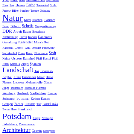
Farbe
Dessau
Blog
Zug
Tremsdorf
Stuhl
Prerow
Biber
Porphyr
Treppe
Ordnung
Natur
Krimi
Kroatien
Flamenco
Schrift
Essen
Döberitz
Morgenstimmung
DDR
Arbeit
Baum
Bruschetta
Dänemark
Abstimmung
Puffin
Korken
Kalender
Gestaltung
Mosaik
Rot
Radebeul
Graffiti
Wahl
Drewitz
Feuerwehr
Stadt
Sprinkenhof
Birne
Hotel
Chinoiserie
Ostsee
Bahnhof
Kultur
Pfeil
Kassel
Floß
Spanien
Buch
Keramik
Ziegel
Landschaft
Tor
Uckermark
Bergbau
Klima
Eisschollen
Mauer
Hasso
Melancholie
Plattner
Lieberose
Günter
Junge
Tschechien
Matthias Platzeck
Weinberg
Stadtschloss
Handwerk
Firmian
Sommer
Steinbruch
Kuchen
Kamera
Färöer
Geologie
Hirtshals
Tier
Panská skála
Frankreich
Beton
Hase
Potsdam
Zingst
Nostalgie
Babelsberg
Thermometer
Architektur
Gestein
Naturpark