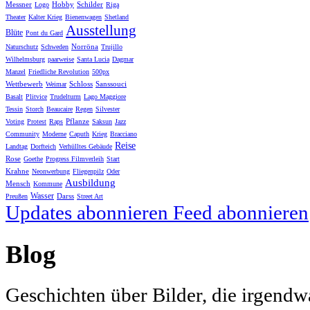
Messner
Hobby
Schilder
Logo
Riga
Theater
Kalter Krieg
Bienenwagen
Shetland
Ausstellung
Blüte
Pont du Gard
Norröna
Naturschutz
Schweden
Trujillo
Wilhelmsburg
paarweise
Santa Lucia
Dagmar
Manzel
Friedliche Revolution
500px
Wettbewerb
Schloss
Sanssouci
Weimar
Basalt
Plitvice
Trudelturm
Lago Maggiore
Tessin
Storch
Beaucaire
Regen
Silvester
Pflanze
Voting
Protest
Raps
Saksun
Jazz
Community
Moderne
Caputh
Krieg
Bracciano
Reise
Landtag
Dorfteich
Verhülltes Gebäude
Rose
Goethe
Progress Filmverleih
Start
Krahne
Neonwerbung
Fliegenpilz
Oder
Ausbildung
Mensch
Kommune
Wasser
Darss
Preußen
Street Art
Updates abonnieren
Feed abonnieren
Blog
Geschichten über Bilder, die irgendw