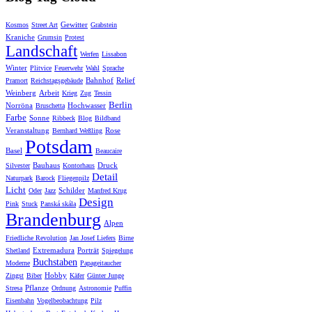
Gewitter
Kosmos
Street Art
Grabstein
Kraniche
Grumsin
Protest
Landschaft
Werfen
Lissabon
Winter
Plitvice
Feuerwehr
Wahl
Sprache
Bahnhof
Relief
Pramort
Reichstagsgebäude
Weinberg
Arbeit
Krieg
Zug
Tessin
Berlin
Norröna
Hochwasser
Bruschetta
Farbe
Sonne
Ribbeck
Blog
Bildband
Veranstaltung
Rose
Bernhard Weßling
Potsdam
Basel
Beaucaire
Bauhaus
Druck
Silvester
Kontorhaus
Detail
Naturpark
Barock
Fliegenpilz
Licht
Schilder
Oder
Jazz
Manfred Krug
Design
Pink
Stuck
Panská skála
Brandenburg
Alpen
Friedliche Revolution
Jan Josef Liefers
Birne
Extremadura
Porträt
Shetland
Spiegelung
Buchstaben
Moderne
Papageitaucher
Hobby
Zingst
Biber
Käfer
Günter Junge
Pflanze
Stresa
Ordnung
Astronomie
Puffin
Eisenbahn
Vogelbeobachtung
Pilz