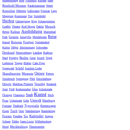
Hubertusburg
Brot
Fotobuch
Kuchen
Hase
Reinhold Messner
Parabolantenne
Nebel
Roussillon
Döberitz
Gallocanta
Firmian
Lago
Maggiore
Kommune
Tier
Steinhöfel
Herbst
Gärtnerjunge
Riga
Schauspielerin
Mensch
Graffiti
Theater
Rolf Hoppe
Dahlie
Ausbildung
Kulisse
Beton
Marienbad
Reise
Gestein
Park
Amaryllis
Mendelsohn
Rotwein
Frutiger
Kassel
Sprinkenhof
Kultur
500px
Abstimmung
Schweden
Denkmal
Neonwerbung
Landtag
Radtour
Beelitz
Hanf
Porphyr
Geier
Storch
Vogel
Lieberose
Treppe
Blätter
Cake Pops
Schild
Spreewald
Joachim Liebe
Ostsee
Skandinavien
Museum
Prerow
Steinbruch
Sprengung
Pfeil
Entschärfung
Venedig
Drewitz
Matthias Platzeck
Keramik
Glas
Start
Floß
Korkenzieher
Schokolade
Kunst
Stadt
Orange
Flamenco
Teich
Umwelt
Frau
Hamburg
Uckermark
Grün
Typografie
Fontane
Thalbach
Bienenwagen
Tisch
Essen
Oslo
Wandzeitung
Bauernkrieg
Kalender
Fenster
Tor
Preußen
Aragon
Schnee
Tübke
Santa Lucia
Wilhelmsburg
Mecklenburg
Hotel
Thermometer