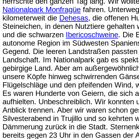
herrschte den ganzen Tag lang. Wir wollten
Nationalpark Monfragüe
fahren. Unterwegs
kilometerweit die
Dehesas
, die offenen H
Steineichen, in denen Nutztiere gehalten
und die schwarzen
Ibericoschweine
. Die 
autonome Region im Südwesten Spaniens, 
Gegend. Die leeren Landstraßen passten 
Landschaft. Im Nationalpark gab es spekt
gebirgige Land. Aber am außergewöhnlich
unsere Köpfe hinweg schwirrenden Gänseg
Flügelschläge und den pfeifenden Wind, we
Es waren Hunderte von Geiern, die sich 
aufhielten. Unbeschreiblich. Wir konnte
Anblick trennen. Aber wir waren schon ge
Silvesterabend in Trujillo und so kehrten 
Dämmerung zurück in die Stadt. Sternenkla
bereits gegen 23 Uhr in den Gassen der A