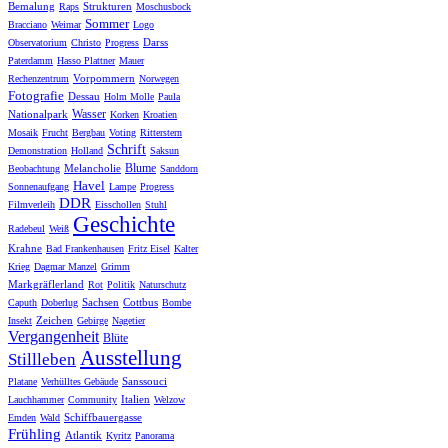
Bemalung
Strukturen
Raps
Moschusbock
Sommer
Bracciano
Weimar
Logo
Darss
Observatorium
Christo
Progress
Paterdamm
Hasso Plattner
Mauer
Vorpommern
Rechenzentrum
Norwegen
Fotografie
Dessau
Holm Molle
Paula
Wasser
Nationalpark
Korken
Kroatien
Mosaik
Frucht
Bergbau
Voting
Ritterstern
Schrift
Demonstration
Holland
Saksun
Blume
Melancholie
Beobachtung
Sanddorn
Havel
Sonnenaufgang
Lampe
Progress
DDR
Filmverleih
Eisschollen
Stuhl
Geschichte
Radebeul
Weiß
Krahne
Bad Frankenhausen
Fritz Eisel
Kalter
Krieg
Dagmar Manzel
Grimm
Markgräflerland
Rot
Politik
Naturschutz
Sachsen
Cottbus
Caputh
Doberlug
Bombe
Zeichen
Insekt
Gebirge
Nagetier
Vergangenheit
Blüte
Ausstellung
Stillleben
Sanssouci
Platane
Verhülltes Gebäude
Italien
Lauchhammer
Community
Welzow
Schiffbauergasse
Emden
Wald
Frühling
Atlantik
Kyritz
Panorama