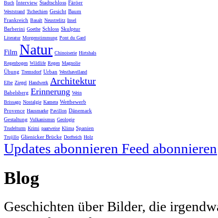
Interview
Stadtschloss
Färöer
Buch
Gesicht
Baum
Weststrand
Tschechien
Frankreich
Basalt
Neustrelitz
Insel
Barberini
Schloss
Skulptur
Goethe
Literatur
Morgenstimmung
Pont du Gard
Natur
Film
Chinoiserie
Hirtshals
Regenbogen
Wildlife
Regen
Magnolie
Übung
Urban
Tremsdorf
Westhavelland
Architektur
Elbe
Ziegel
Handwerk
Erinnerung
Babelsberg
Wein
Wettbewerb
Brissago
Nostalgie
Kamera
Provence
Dänemark
Hausmarke
Pavillon
Gestaltung
Vulkanismus
Geologie
Spanien
Trudelturm
Krimi
paarweise
Klima
Glienicker Brücke
Trujillo
Dorfteich
Holz
Updates abonnieren
Feed abonnieren
Blog
Geschichten über Bilder, die irgendw