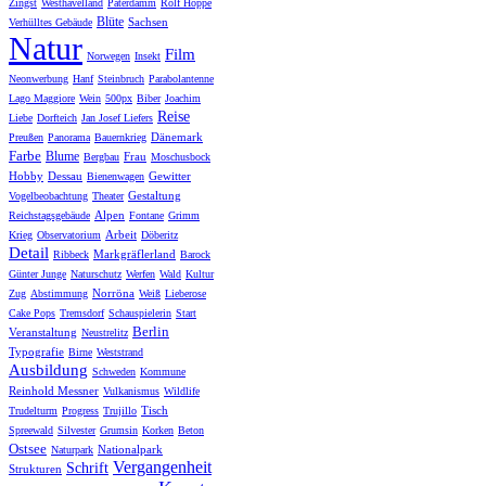
Zingst
Westhavelland
Paterdamm
Rolf Hoppe
Blüte
Sachsen
Verhülltes Gebäude
Natur
Film
Norwegen
Insekt
Neonwerbung
Hanf
Steinbruch
Parabolantenne
Lago Maggiore
Wein
500px
Biber
Joachim
Reise
Liebe
Dorfteich
Jan Josef Liefers
Dänemark
Preußen
Panorama
Bauernkrieg
Farbe
Blume
Frau
Bergbau
Moschusbock
Hobby
Dessau
Gewitter
Bienenwagen
Gestaltung
Vogelbeobachtung
Theater
Alpen
Reichstagsgebäude
Fontane
Grimm
Arbeit
Krieg
Observatorium
Döberitz
Detail
Markgräflerland
Ribbeck
Barock
Günter Junge
Naturschutz
Werfen
Wald
Kultur
Norröna
Zug
Abstimmung
Weiß
Lieberose
Cake Pops
Tremsdorf
Schauspielerin
Start
Berlin
Veranstaltung
Neustrelitz
Typografie
Birne
Weststrand
Ausbildung
Schweden
Kommune
Reinhold Messner
Vulkanismus
Wildlife
Tisch
Trudelturm
Progress
Trujillo
Spreewald
Silvester
Grumsin
Korken
Beton
Ostsee
Nationalpark
Naturpark
Vergangenheit
Schrift
Strukturen