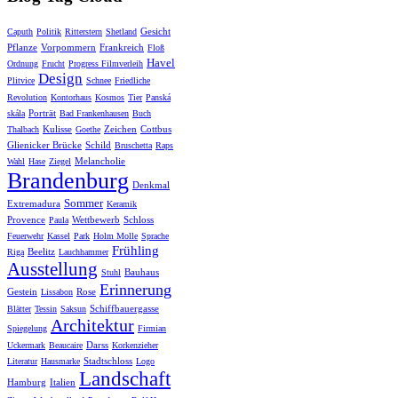
Gesicht
Caputh
Politik
Ritterstern
Shetland
Pflanze
Vorpommern
Frankreich
Floß
Havel
Ordnung
Frucht
Progress Filmverleih
Design
Plitvice
Schnee
Friedliche
Revolution
Kontorhaus
Kosmos
Tier
Panská
Porträt
skála
Bad Frankenhausen
Buch
Kulisse
Zeichen
Cottbus
Thalbach
Goethe
Glienicker Brücke
Schild
Bruschetta
Raps
Melancholie
Wahl
Hase
Ziegel
Brandenburg
Denkmal
Sommer
Extremadura
Keramik
Provence
Wettbewerb
Schloss
Paula
Feuerwehr
Kassel
Park
Holm Molle
Sprache
Frühling
Beelitz
Riga
Lauchhammer
Ausstellung
Bauhaus
Stuhl
Erinnerung
Gestein
Rose
Lissabon
Schiffbauergasse
Blätter
Tessin
Saksun
Architektur
Spiegelung
Firmian
Darss
Uckermark
Beaucaire
Korkenzieher
Stadtschloss
Literatur
Hausmarke
Logo
Landschaft
Hamburg
Italien