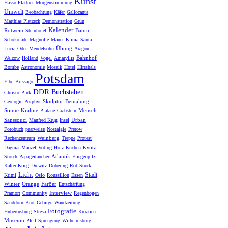
Kunst
Hasso Plattner
Morgenstimmung
Umwelt
Beobachtung
Käfer
Gallocanta
Matthias Platzeck
Demonstration
Grün
Kalender
Rotwein
Baum
Steinhöfel
Schokolade
Magnolie
Mauer
Klima
Santa
Übung
Lucia
Oder
Mendelsohn
Aragon
Bahnhof
Welzow
Holland
Vogel
Amaryllis
Bombe
Astronomie
Mosaik
Hotel
Hirtshals
Potsdam
Elbe
Brissago
DDR
Buchstaben
Christo
Pink
Skulptur
Bemalung
Geologie
Porphyr
Sonne
Krahne
Mensch
Platane
Grabstein
Sanssouci
Urban
Manfred Krug
Insel
Fotobuch
paarweise
Nostalgie
Prerow
Weinberg
Rechenzentrum
Treppe
Protest
Dagmar Manzel
Voting
Holz
Kuchen
Kyritz
Atlantik
Storch
Papageitaucher
Fliegenpilz
Kalter Krieg
Drewitz
Doberlug
Rot
Stuck
Licht
Stadt
Krimi
Oslo
Roussillon
Essen
Winter
Orange
Färöer
Entschärfung
Interview
Pramort
Community
Regenbogen
Sanddorn
Brot
Gebirge
Wandzeitung
Fotografie
Hubertusburg
Stresa
Kroatien
Museum
Pfeil
Sprengung
Wilhelmsburg