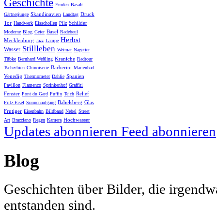
Geschichte
Emden
Basalt
Skandinavien
Druck
Gärtnerjunge
Landtag
Tor
Schilder
Handwerk
Eisschollen
Pilz
Basel
Moderne
Blog
Geier
Radebeul
Herbst
Mecklenburg
Jazz
Lampe
Stillleben
Wasser
Weimar
Nagetier
Kraniche
Tübke
Bernhard Weßling
Radtour
Barberini
Tschechien
Chinoiserie
Marienbad
Venedig
Spanien
Thermometer
Dahlie
Pavillon
Flamenco
Sprinkenhof
Graffiti
Fenster
Relief
Pont du Gard
Puffin
Teich
Babelsberg
Glas
Fritz Eisel
Sonnenaufgang
Frutiger
Eisenbahn
Bildband
Nebel
Street
Hochwasser
Art
Bracciano
Regen
Kamera
Updates abonnieren
Feed abonnieren
Blog
Geschichten über Bilder, die irgendw
entstanden sind.