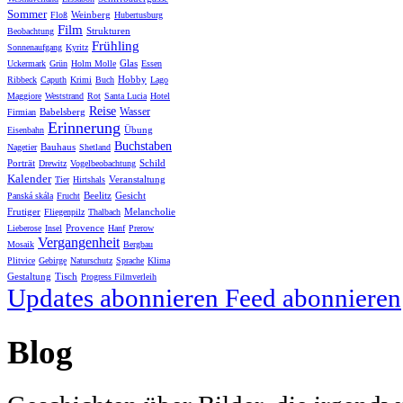
Sommer
Weinberg
Floß
Hubertusburg
Film
Strukturen
Beobachtung
Frühling
Sonnenaufgang
Kyritz
Glas
Uckermark
Grün
Holm Molle
Essen
Hobby
Ribbeck
Caputh
Krimi
Buch
Lago
Maggiore
Weststrand
Rot
Santa Lucia
Hotel
Reise
Wasser
Babelsberg
Firmian
Erinnerung
Übung
Eisenbahn
Buchstaben
Bauhaus
Nagetier
Shetland
Porträt
Schild
Drewitz
Vogelbeobachtung
Kalender
Veranstaltung
Tier
Hirtshals
Beelitz
Gesicht
Panská skála
Frucht
Frutiger
Melancholie
Fliegenpilz
Thalbach
Provence
Lieberose
Insel
Hanf
Prerow
Vergangenheit
Mosaik
Bergbau
Plitvice
Gebirge
Naturschutz
Sprache
Klima
Gestaltung
Tisch
Progress Filmverleih
Updates abonnieren
Feed abonnieren
Blog