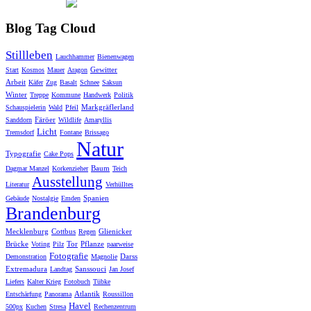
Blog Tag Cloud
Stillleben
Lauchhammer
Bienenwagen
Gewitter
Start
Kosmos
Mauer
Aragon
Arbeit
Käfer
Zug
Basalt
Schnee
Saksun
Winter
Treppe
Kommune
Handwerk
Politik
Markgräflerland
Schauspielerin
Wald
Pfeil
Färöer
Sanddorn
Wildlife
Amaryllis
Licht
Tremsdorf
Fontane
Brissago
Natur
Typografie
Cake Pops
Baum
Dagmar Manzel
Korkenzieher
Teich
Ausstellung
Literatur
Verhülltes
Spanien
Gebäude
Nostalgie
Emden
Brandenburg
Mecklenburg
Cottbus
Glienicker
Regen
Brücke
Tor
Pflanze
Voting
Pilz
paarweise
Fotografie
Darss
Demonstration
Magnolie
Extremadura
Sanssouci
Landtag
Jan Josef
Liefers
Kalter Krieg
Fotobuch
Tübke
Atlantik
Entschärfung
Panorama
Roussillon
Havel
500px
Kuchen
Stresa
Rechenzentrum