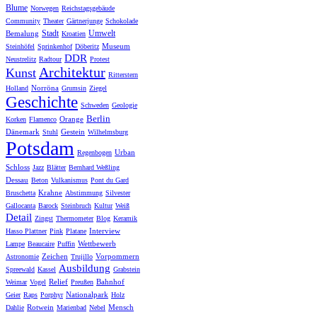
Blume
Norwegen
Reichstagsgebäude
Community
Theater
Gärtnerjunge
Schokolade
Stadt
Umwelt
Bemalung
Kroatien
Museum
Steinhöfel
Sprinkenhof
Döberitz
DDR
Neustrelitz
Radtour
Protest
Architektur
Kunst
Ritterstern
Norröna
Holland
Grumsin
Ziegel
Geschichte
Schweden
Geologie
Berlin
Orange
Korken
Flamenco
Dänemark
Gestein
Stuhl
Wilhelmsburg
Potsdam
Urban
Regenbogen
Schloss
Jazz
Blätter
Bernhard Weßling
Dessau
Beton
Vulkanismus
Pont du Gard
Krahne
Bruschetta
Abstimmung
Silvester
Gallocanta
Barock
Steinbruch
Kultur
Weiß
Detail
Zingst
Thermometer
Blog
Keramik
Interview
Hasso Plattner
Pink
Platane
Wettbewerb
Lampe
Beaucaire
Puffin
Zeichen
Vorpommern
Astronomie
Trujillo
Ausbildung
Spreewald
Kassel
Grabstein
Relief
Bahnhof
Weimar
Vogel
Preußen
Nationalpark
Geier
Raps
Porphyr
Holz
Rotwein
Mensch
Dahlie
Marienbad
Nebel