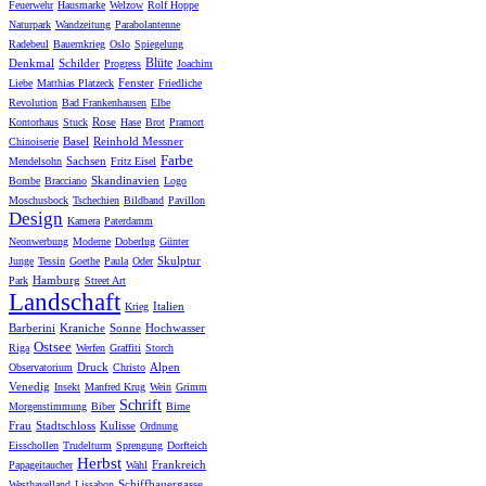
Feuerwehr
Hausmarke
Welzow
Rolf Hoppe
Naturpark
Wandzeitung
Parabolantenne
Radebeul
Bauernkrieg
Oslo
Spiegelung
Blüte
Denkmal
Schilder
Progress
Joachim
Fenster
Liebe
Matthias Platzeck
Friedliche
Revolution
Bad Frankenhausen
Elbe
Rose
Kontorhaus
Stuck
Hase
Brot
Pramort
Basel
Reinhold Messner
Chinoiserie
Farbe
Sachsen
Mendelsohn
Fritz Eisel
Skandinavien
Bombe
Bracciano
Logo
Moschusbock
Tschechien
Bildband
Pavillon
Design
Kamera
Paterdamm
Neonwerbung
Moderne
Doberlug
Günter
Skulptur
Junge
Tessin
Goethe
Paula
Oder
Hamburg
Park
Street Art
Landschaft
Italien
Krieg
Barberini
Kraniche
Sonne
Hochwasser
Ostsee
Riga
Werfen
Graffiti
Storch
Druck
Alpen
Observatorium
Christo
Venedig
Insekt
Manfred Krug
Wein
Grimm
Schrift
Morgenstimmung
Biber
Birne
Frau
Stadtschloss
Kulisse
Ordnung
Eisschollen
Trudelturm
Sprengung
Dorfteich
Herbst
Frankreich
Papageitaucher
Wahl
Schiffbauergasse
Westhavelland
Lissabon