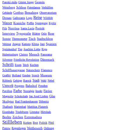
Gestein
Panská skála
Günter Junge
Weinberg
Schloss
Paterdamm
Verhülltes
Cottbus
Bemalung
Gebäude
Observatorium
Reise
Dessau
Gallocanta
Logo
Wildlife
Wasser
Kraniche
Puffin
Sprengung
Kyritz
Norröna
Porträt
Pilz
Santa Lucia
Interview
Typografie
Rose
Blätter
Oslo
Sonne
Tisch
Stadtschloss
Thermometer
Spanien
Weimar
Aragon
Kamera
Klima
Jazz
Sprinkenhof
Tier
Joachim Liebe
Riga
Mensch
Hubertusburg
Christo
Panorama
Dänemark
Silvester
Friedliche Revolution
Schrift
Essen
Teich
Kuchen
Schiffbauergasse
Naturschutz
Flamenco
Museum
Graffiti
Holland
Emden
Storch
Stadt
Ribbeck
Gebirge
Barock
Wahl
Nebel
Umwelt
Bahnhof
Progress
Preußen
Farbe
Färöer
Pavillon
Nostalgie
Insekt
Glas
Magnolie
Schokolade
Jan Josef Liefers
Skulptur
Bad Frankenhausen
Döberitz
Thalbach
Marienbad
Matthias Platzeck
Eisenbahn
Trudelturm
Literatur
Hirtshals
Beelitz
Zeichen
Extremadura
Stillleben
Korken
Brot
Politik
Pfeil
Wettbewerb
Prerow
Regenbogen
Ordnung