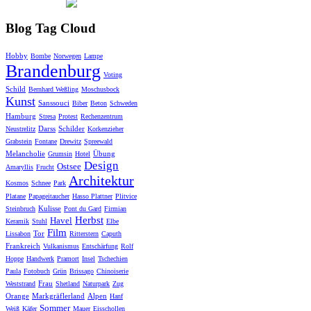
Blog Tag Cloud
Hobby
Bombe
Norwegen
Lampe
Brandenburg
Voting
Schild
Bernhard Weßling
Moschusbock
Kunst
Sanssouci
Biber
Beton
Schweden
Hamburg
Stresa
Protest
Rechenzentrum
Darss
Schilder
Neustrelitz
Korkenzieher
Grabstein
Fontane
Drewitz
Spreewald
Melancholie
Übung
Grumsin
Hotel
Design
Ostsee
Amaryllis
Frucht
Architektur
Kosmos
Schnee
Park
Platane
Papageitaucher
Hasso Plattner
Plitvice
Kulisse
Steinbruch
Pont du Gard
Firmian
Herbst
Havel
Keramik
Stuhl
Elbe
Film
Tor
Lissabon
Ritterstern
Caputh
Frankreich
Vulkanismus
Entschärfung
Rolf
Hoppe
Handwerk
Pramort
Insel
Tschechien
Paula
Fotobuch
Grün
Brissago
Chinoiserie
Frau
Weststrand
Shetland
Naturpark
Zug
Orange
Markgräflerland
Alpen
Hanf
Sommer
Weiß
Käfer
Mauer
Eisschollen