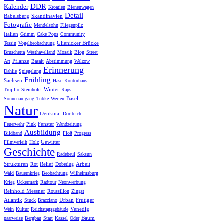
DDR
Kalender
Kroatien
Bienenwagen
Detail
Babelsberg
Skandinavien
Fotografie
Mendelsohn
Fliegenpilz
Italien
Grimm
Cake Pops
Community
Glienicker Brücke
Tessin
Vogelbeobachtung
Bruschetta
Westhavelland
Mosaik
Blog
Street
Pflanze
Art
Basalt
Abstimmung
Welzow
Erinnerung
Dahlie
Spiegelung
Frühling
Sachsen
Hase
Kontorhaus
Winter
Trujillo
Steinhöfel
Raps
Basel
Sonnenaufgang
Tübke
Werfen
Natur
Denkmal
Dorfteich
Fenster
Feuerwehr
Pink
Wandzeitung
Ausbildung
Bildband
Floß
Progress
Gewitter
Filmverleih
Holz
Geschichte
Radebeul
Saksun
Strukturen
Relief
Arbeit
Rot
Doberlug
Wald
Bauernkrieg
Beobachtung
Wilhelmsburg
Krieg
Uckermark
Radtour
Neonwerbung
Reinhold Messner
Roussillon
Zingst
Atlantik
Urban
Frutiger
Stuck
Bracciano
Venedig
Wein
Kultur
Reichstagsgebäude
Baum
paarweise
Bergbau
Start
Kassel
Oder