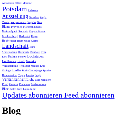
Astronomie
500px
Moderne
Potsdam
Lieberose
Ausstellung
Sanddorn
Ziegel
Vorpommern
Theater
Nagetier
Geier
Blume
Provence
Morgenstimmung
Nationalpark
Rotwein
Dagmar Manzel
Mecklenburg
Barberini
Regen
Hochwasser
Holm Molle
Goethe
Landschaft
Birne
Bauhaus
Schauspielerin
Hausmarke
Fritz
Buchstaben
Krahne
Eisel
Porphyr
Druck
Lauchhammer
Beaucaire
Veranstaltung
Tremsdorf
Manfred Krug
Berlin
Geologie
Buch
Gärtnerjunge
Sprache
Demonstration
Treppe
Landtag
Vogel
Vergangenheit
Licht
Lago Maggiore
Gesicht
Krimi
Kommune
Parabolantenne
Blüte
Gestaltung
Kalter Krieg
Updates abonnieren
Feed abonnieren
Blog